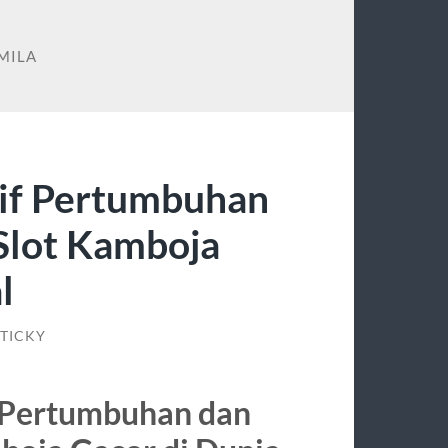
MILA
if Pertumbuhan
 Slot Kamboja
l
STICKY
f Pertumbuhan dan