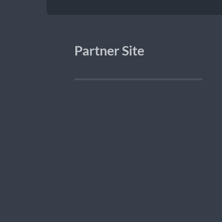
Partner Site