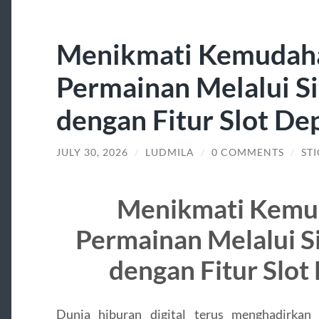
Menikmati Kemudah
Permainan Melalui Si
dengan Fitur Slot De
JULY 30, 2026
/
LUDMILA
/
0 COMMENTS
/
ST
Menikmati Kemu
Permainan Melalui Si
dengan Fitur Slot
Dunia hiburan digital terus menghadirkan 