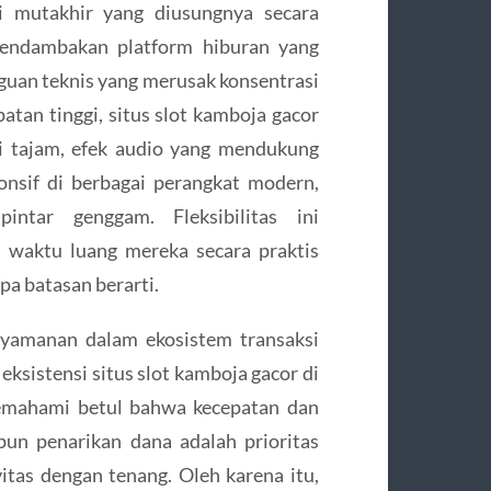
gi mutakhir yang diusungnya secara
mendambakan platform hiburan yang
guan teknis yang merusak konsentrasi
atan tinggi, situs slot kamboja gacor
i tajam, efek audio yang mendukung
onsif di berbagai perangkat modern,
ntar genggam. Fleksibilitas ini
waktu luang mereka secara praktis
pa batasan berarti.
enyamanan dalam ekosistem transaksi
ksistensi situs slot kamboja gacor di
 memahami betul bahwa kecepatan dan
un penarikan dana adalah prioritas
itas dengan tenang. Oleh karena itu,