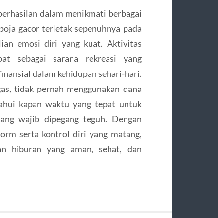
eberhasilan dalam menikmati berbagai
mboja gacor terletak sepenuhnya pada
ian emosi diri yang kuat. Aktivitas
pat sebagai sarana rekreasi yang
nansial dalam kehidupan sehari-hari.
gas, tidak pernah menggunakan dana
ahui kapan waktu yang tepat untuk
yang wajib dipegang teguh. Dengan
orm serta kontrol diri yang matang,
an hiburan yang aman, sehat, dan