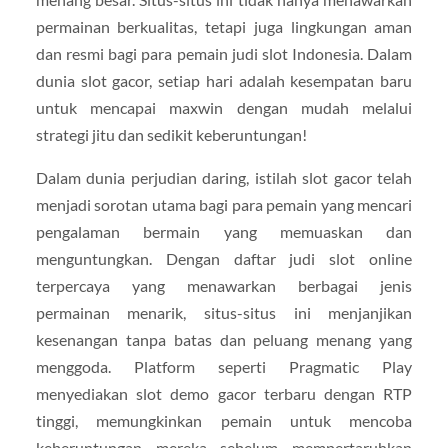
permainan berkualitas, tetapi juga lingkungan aman
dan resmi bagi para pemain judi slot Indonesia. Dalam
dunia slot gacor, setiap hari adalah kesempatan baru
untuk mencapai maxwin dengan mudah melalui
strategi jitu dan sedikit keberuntungan!
Dalam dunia perjudian daring, istilah slot gacor telah
menjadi sorotan utama bagi para pemain yang mencari
pengalaman bermain yang memuaskan dan
menguntungkan. Dengan daftar judi slot online
terpercaya yang menawarkan berbagai jenis
permainan menarik, situs-situs ini menjanjikan
kesenangan tanpa batas dan peluang menang yang
menggoda. Platform seperti Pragmatic Play
menyediakan slot demo gacor terbaru dengan RTP
tinggi, memungkinkan pemain untuk mencoba
keberuntungan mereka sebelum mempertaruhkan