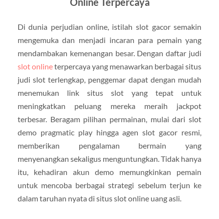
Online Terpercaya
Di dunia perjudian online, istilah slot gacor semakin
mengemuka dan menjadi incaran para pemain yang
mendambakan kemenangan besar. Dengan daftar judi
slot online
terpercaya yang menawarkan berbagai situs
judi slot terlengkap, penggemar dapat dengan mudah
menemukan link situs slot yang tepat untuk
meningkatkan peluang mereka meraih jackpot
terbesar. Beragam pilihan permainan, mulai dari slot
demo pragmatic play hingga agen slot gacor resmi,
memberikan pengalaman bermain yang
menyenangkan sekaligus menguntungkan. Tidak hanya
itu, kehadiran akun demo memungkinkan pemain
untuk mencoba berbagai strategi sebelum terjun ke
dalam taruhan nyata di situs slot online uang asli.