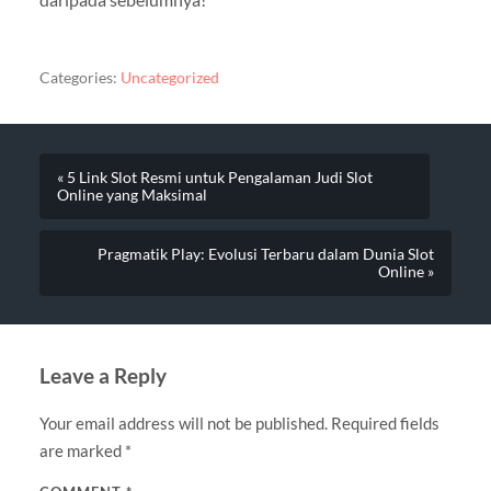
Categories:
Uncategorized
« 5 Link Slot Resmi untuk Pengalaman Judi Slot
Online yang Maksimal
Pragmatik Play: Evolusi Terbaru dalam Dunia Slot
Online »
Leave a Reply
Your email address will not be published.
Required fields
are marked
*