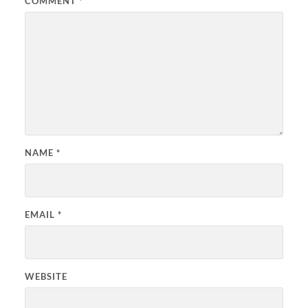
COMMENT
*
NAME
*
EMAIL
*
WEBSITE