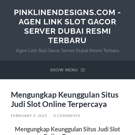
PINKLINENDESIGNS.COM -
AGEN LINK SLOT GACOR
SERVER DUBAI RESMI
TERBARU
Agen Link Slot Gacor Server Dubai Resmi Terbaru
SHOW MENU
Mengungkap Keunggulan Situs
Judi Slot Online Terpercaya
FEBRUARY 9, 2025
/
0 COMMENTS
Mengungkap Keunggulan Situs Judi Slot