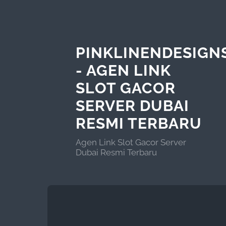
PINKLINENDESIGN
- AGEN LINK
SLOT GACOR
SERVER DUBAI
RESMI TERBARU
Agen Link Slot Gacor Server
Dubai Resmi Terbaru