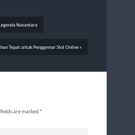
 Legenda Nusantara
lihan Tepat untuk Penggemar Slot Online »
fields are marked
*