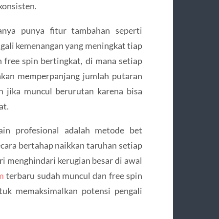
 konsisten.
anya punya fitur tambahan seperti
pengali kemenangan yang meningkat tiap
free spin bertingkat, di mana setiap
 akan memperpanjang jumlah putaran
an jika muncul berurutan karena bisa
at.
in profesional adalah metode bet
secara bertahap naikkan taruhan setiap
i menghindari kerugian besar di awal
m
terbaru sudah muncul dan free spin
untuk memaksimalkan potensi pengali