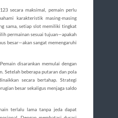
123 secara maksimal, pemain perlu
pahami karakteristik masing-masing
g sama, setiap slot memiliki tingkat
ilih permainan sesuai tujuan—apakah
onus besar—akan sangat memengaruhi
 Pemain disarankan memulai dengan
n. Setelah beberapa putaran dan pola
inaikkan secara bertahap. Strategi
rugian besar sekaligus menjaga saldo
main terlalu lama tanpa jeda dapat
osional. Dengan membatasi durasi