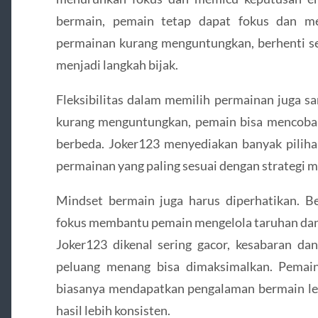
bermain, pemain tetap dapat fokus dan me
permainan kurang menguntungkan, berhenti se
menjadi langkah bijak.
Fleksibilitas dalam memilih permainan juga san
kurang menguntungkan, pemain bisa mencoba p
berbeda. Joker123 menyediakan banyak pilih
permainan yang paling sesuai dengan strategi m
Mindset bermain juga harus diperhatikan. Be
fokus membantu pemain mengelola taruhan dan 
Joker123 dikenal sering gacor, kesabaran da
peluang menang bisa dimaksimalkan. Pema
biasanya mendapatkan pengalaman bermain le
hasil lebih konsisten.