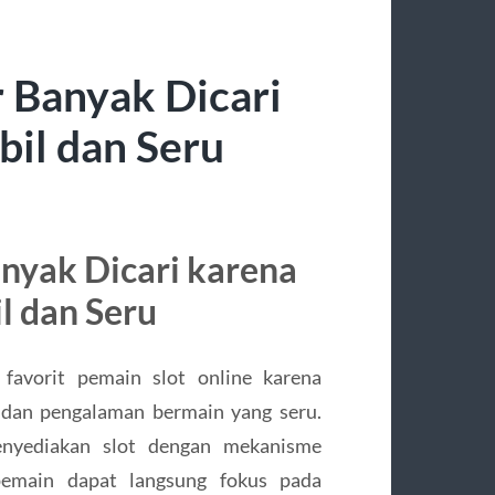
 Banyak Dicari
il dan Seru
nyak Dicari karena
l dan Seru
 favorit pemain slot online karena
 dan pengalaman bermain yang seru.
enyediakan slot dengan mekanisme
pemain dapat langsung fokus pada