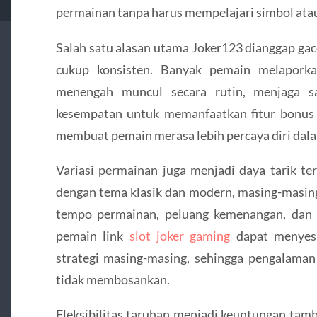
permainan tanpa harus mempelajari simbol atau 
Salah satu alasan utama Joker123 dianggap ga
cukup konsisten. Banyak pemain melapork
menengah muncul secara rutin, menjaga s
kesempatan untuk memanfaatkan fitur bonus a
membuat pemain merasa lebih percaya diri dala
Variasi permainan juga menjadi daya tarik te
dengan tema klasik dan modern, masing-masing 
tempo permainan, peluang kemenangan, dan f
pemain link
slot joker gaming
dapat menyesu
strategi masing-masing, sehingga pengalaman
tidak membosankan.
Fleksibilitas taruhan menjadi keuntungan ta