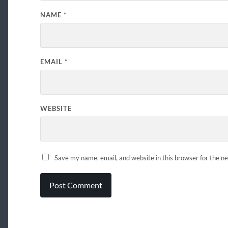
NAME
*
EMAIL
*
WEBSITE
Save my name, email, and website in this browser for the n