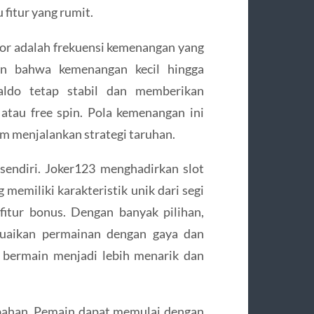
fitur yang rumit.
cor adalah frekuensi kemenangan yang
an bahwa kemenangan kecil hingga
aldo tetap stabil dan memberikan
tau free spin. Pola kemenangan ini
m menjalankan strategi taruhan.
rsendiri. Joker123 menghadirkan slot
memiliki karakteristik unik dari segi
itur bonus. Dengan banyak pilihan,
aikan permainan dengan gaya dan
 bermain menjadi lebih menarik dan
mbahan. Pemain dapat memulai dengan