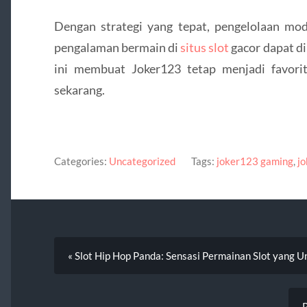
Dengan strategi yang tepat, pengelolaan mod
pengalaman bermain di
situs slot
gacor dapat d
ini membuat Joker123 tetap menjadi favori
sekarang.
Categories:
Uncategorized
Tags:
joker123 gaming
,
jo
« Slot Hip Hop Panda: Sensasi Permainan Slot yang U