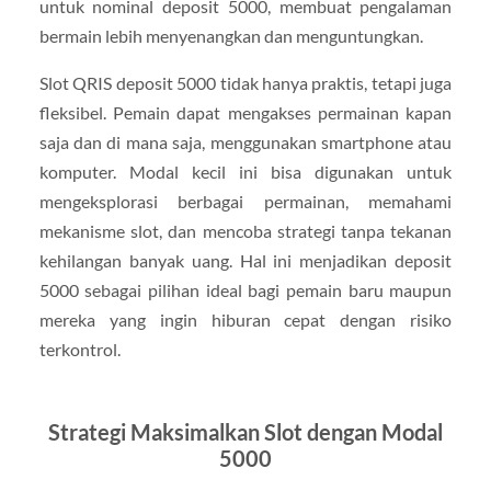
untuk nominal deposit 5000, membuat pengalaman
bermain lebih menyenangkan dan menguntungkan.
Slot QRIS deposit 5000 tidak hanya praktis, tetapi juga
fleksibel. Pemain dapat mengakses permainan kapan
saja dan di mana saja, menggunakan smartphone atau
komputer. Modal kecil ini bisa digunakan untuk
mengeksplorasi berbagai permainan, memahami
mekanisme slot, dan mencoba strategi tanpa tekanan
kehilangan banyak uang. Hal ini menjadikan deposit
5000 sebagai pilihan ideal bagi pemain baru maupun
mereka yang ingin hiburan cepat dengan risiko
terkontrol.
Strategi Maksimalkan Slot dengan Modal
5000