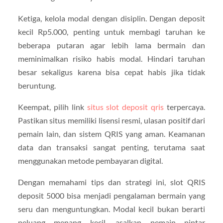
Ketiga, kelola modal dengan disiplin. Dengan deposit
kecil Rp5.000, penting untuk membagi taruhan ke
beberapa putaran agar lebih lama bermain dan
meminimalkan risiko habis modal. Hindari taruhan
besar sekaligus karena bisa cepat habis jika tidak
beruntung.
Keempat, pilih link
situs slot deposit qris
terpercaya.
Pastikan situs memiliki lisensi resmi, ulasan positif dari
pemain lain, dan sistem QRIS yang aman. Keamanan
data dan transaksi sangat penting, terutama saat
menggunakan metode pembayaran digital.
Dengan memahami tips dan strategi ini, slot QRIS
deposit 5000 bisa menjadi pengalaman bermain yang
seru dan menguntungkan. Modal kecil bukan berarti
peluang menang kecil, asalkan pemain pintar