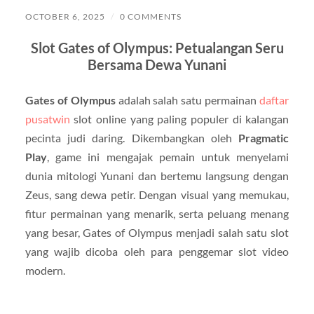
OCTOBER 6, 2025
/
0 COMMENTS
Slot Gates of Olympus: Petualangan Seru
Bersama Dewa Yunani
Gates of Olympus
adalah salah satu permainan
daftar
pusatwin
slot online yang paling populer di kalangan
pecinta judi daring. Dikembangkan oleh
Pragmatic
Play
, game ini mengajak pemain untuk menyelami
dunia mitologi Yunani dan bertemu langsung dengan
Zeus, sang dewa petir. Dengan visual yang memukau,
fitur permainan yang menarik, serta peluang menang
yang besar, Gates of Olympus menjadi salah satu slot
yang wajib dicoba oleh para penggemar slot video
modern.