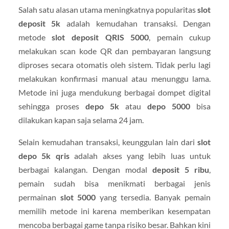
Salah satu alasan utama meningkatnya popularitas
slot
deposit 5k
adalah kemudahan transaksi. Dengan
metode
slot deposit QRIS 5000
, pemain cukup
melakukan scan kode QR dan pembayaran langsung
diproses secara otomatis oleh sistem. Tidak perlu lagi
melakukan konfirmasi manual atau menunggu lama.
Metode ini juga mendukung berbagai dompet digital
sehingga proses
depo 5k
atau
depo 5000
bisa
dilakukan kapan saja selama 24 jam.
Selain kemudahan transaksi, keunggulan lain dari
slot
depo 5k qris
adalah akses yang lebih luas untuk
berbagai kalangan. Dengan modal
deposit 5 ribu
,
pemain sudah bisa menikmati berbagai jenis
permainan
slot 5000
yang tersedia. Banyak pemain
memilih metode ini karena memberikan kesempatan
mencoba berbagai game tanpa risiko besar. Bahkan kini