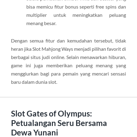
bisa memicu fitur bonus seperti free spins dan
multiplier untuk meningkatkan peluang
menang besar.
Dengan semua fitur dan kemudahan tersebut, tidak
heran jika Slot Mahjong Ways menjadi pilihan favorit di
berbagai situs judi online. Selain menawarkan hiburan,
game ini juga memberikan peluang menang yang
menggiurkan bagi para pemain yang mencari sensasi
baru dalam dunia slot.
Slot Gates of Olympus:
Petualangan Seru Bersama
Dewa Yunani