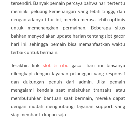
tersendiri. Banyak pemain percaya bahwa hari tertentu
memiliki peluang kemenangan yang lebih tinggi, dan
dengan adanya fitur ini, mereka merasa lebih optimis
untuk memenangkan permainan. Beberapa situs
bahkan menyediakan update harian tentang slot gacor
hari ini, sehingga pemain bisa memanfaatkan waktu
terbaik untuk bermain.
Terakhir, link
slot 5 ribu
gacor hari ini biasanya
dilengkapi dengan layanan pelanggan yang responsif
dan dukungan penuh dari admin. Jika pemain
mengalami kendala saat melakukan transaksi atau
membutuhkan bantuan saat bermain, mereka dapat
dengan mudah menghubungi layanan support yang
siap membantu kapan saja.