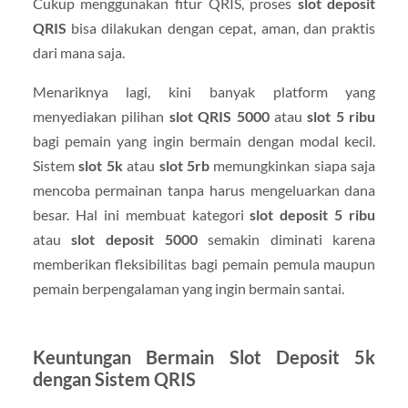
Cukup menggunakan fitur QRIS, proses
slot deposit
QRIS
bisa dilakukan dengan cepat, aman, dan praktis
dari mana saja.
Menariknya lagi, kini banyak platform yang
menyediakan pilihan
slot QRIS 5000
atau
slot 5 ribu
bagi pemain yang ingin bermain dengan modal kecil.
Sistem
slot 5k
atau
slot 5rb
memungkinkan siapa saja
mencoba permainan tanpa harus mengeluarkan dana
besar. Hal ini membuat kategori
slot deposit 5 ribu
atau
slot deposit 5000
semakin diminati karena
memberikan fleksibilitas bagi pemain pemula maupun
pemain berpengalaman yang ingin bermain santai.
Keuntungan Bermain Slot Deposit 5k
dengan Sistem QRIS