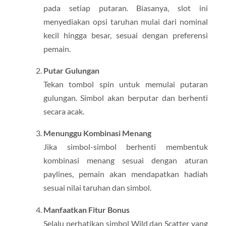
pada setiap putaran. Biasanya, slot ini
menyediakan opsi taruhan mulai dari nominal
kecil hingga besar, sesuai dengan preferensi
pemain.
Putar Gulungan
Tekan tombol spin untuk memulai putaran
gulungan. Simbol akan berputar dan berhenti
secara acak.
Menunggu Kombinasi Menang
Jika simbol-simbol berhenti membentuk
kombinasi menang sesuai dengan aturan
paylines, pemain akan mendapatkan hadiah
sesuai nilai taruhan dan simbol.
Manfaatkan Fitur Bonus
Selalu perhatikan simbol Wild dan Scatter yang