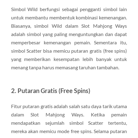
Simbol Wild berfungsi sebagai pengganti simbol lain
untuk membantu membentuk kombinasi kemenangan.
Biasanya, simbol Wild dalam Slot Mahjong Ways
adalah simbol yang paling menguntungkan dan dapat
memperbesar kemenangan pemain. Sementara itu,
simbol Scatter bisa memicu putaran gratis (free spins)
yang memberikan kesempatan lebih banyak untuk
menang tanpa harus memasang taruhan tambahan.
2. Putaran Gratis (Free Spins)
Fitur putaran gratis adalah salah satu daya tarik utama
dalam Slot Mahjong Ways. Ketika pemain
mendapatkan sejumlah simbol Scatter tertentu,
mereka akan memicu mode free spins. Selama putaran