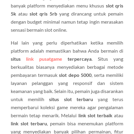
banyak platform menyediakan menu khusus
slot qris
5k
atau
slot qris 5rb
yang dirancang untuk pemain
dengan budget minimal namun tetap ingin merasakan
sensasi bermain slot online.
Hal lain yang perlu diperhatikan ketika memilih
platform adalah memastikan bahwa Anda bermain di
situs
link pusatgame
terpercaya
. Situs yang
berkualitas biasanya menyediakan berbagai metode
pembayaran termasuk
slot depo 5000
, serta memiliki
layanan pelanggan yang responsif dan sistem
keamanan yang baik. Selain itu, pemain juga disarankan
untuk memilih
situs slot terbaru
yang terus
memperbarui koleksi game mereka agar pengalaman
bermain tetap menarik. Melalui
link slot terbaik
atau
link slot terbaru
, pemain bisa menemukan platform
yang menyediakan banyak pilihan permainan, fitur