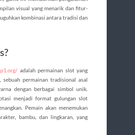
ilan visual yang menarik dan fitur-
yuguhkan kombinasi antara tradisi dan
s?
p1.org/
adalah permainan slot yang
 sebuah permainan tradisional asal
arna dengan berbagai simbol unik.
ptasi menjadi format gulungan slot
enangkan. Pemain akan menemukan
rakter, bambu, dan lingkaran, yang