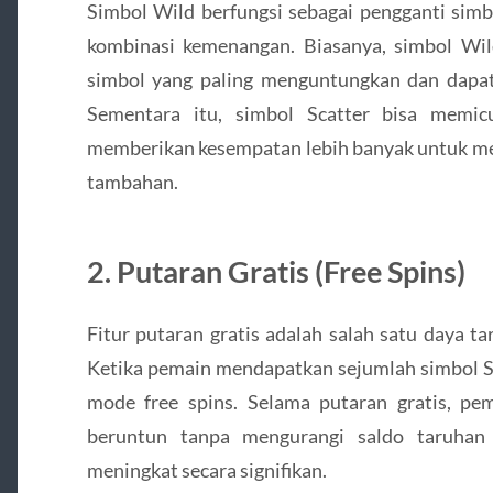
Simbol Wild berfungsi sebagai pengganti si
kombinasi kemenangan. Biasanya, simbol Wi
simbol yang paling menguntungkan dan dap
Sementara itu, simbol Scatter bisa memicu
memberikan kesempatan lebih banyak untuk m
tambahan.
2. Putaran Gratis (Free Spins)
Fitur putaran gratis adalah salah satu daya 
Ketika pemain mendapatkan sejumlah simbol S
mode free spins. Selama putaran gratis, p
beruntun tanpa mengurangi saldo taruhan 
meningkat secara signifikan.