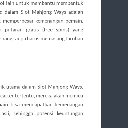
mbol lain untuk membantu membentuk
ld dalam Slot Mahjong Ways adalah
at memperbesar kemenangan pemain.
 putaran gratis (free spins) yang
enang tanpa harus memasang taruhan
tarik utama dalam Slot Mahjong Ways.
catter tertentu, mereka akan memicu
emain bisa mendapatkan kemenangan
asli, sehingga potensi keuntungan