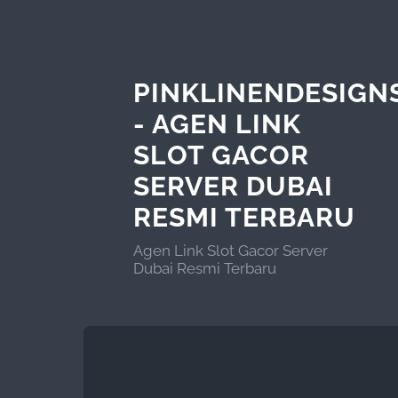
PINKLINENDESIGN
- AGEN LINK
SLOT GACOR
SERVER DUBAI
RESMI TERBARU
Agen Link Slot Gacor Server
Dubai Resmi Terbaru