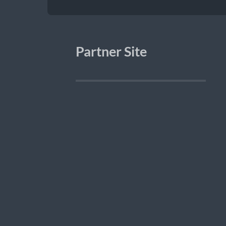
Partner Site