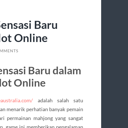
ensasi Baru
lot Online
OMMENTS
ensasi Baru dalam
lot Online
australia.com/
adalah salah satu
dan menarik perhatian banyak pemain
ari permainan mahjong yang sangat
rn, game ini memberikan pengalaman