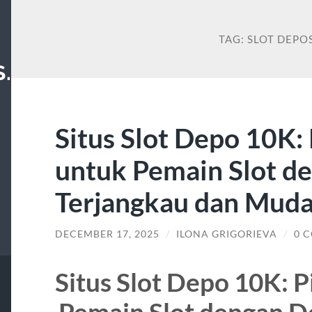
TAG:
SLOT DEPOS
S.COM
Situs Slot Depo 10K: 
untuk Pemain Slot d
Terjangkau dan Mud
DECEMBER 17, 2025
/
ILONA GRIGORIEVA
/
0 
Situs Slot Depo 10K: P
Pemain Slot dengan D