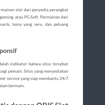
rmainan slot dari penyedia perangkat
ogaming, atau PG Soft. Permainan dari
narik, tema yang seru, dan peluang
ponsif
alah indikator bahwa situs tersebut
bagi pemain. Situs yang menyediakan
omer service yang siap membantu 24/7
alam bermain.