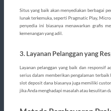
Situs yang baik akan menyediakan berbagai pe
lunak terkemuka, seperti Pragmatic Play, Micr
penyedia ini biasanya menawarkan grafis me
kemenangan yang adil.
3. Layanan Pelanggan yang Res
Layanan pelanggan yang baik dan responsif ad
serius dalam memberikan pengalaman terbaik 
slot deposit dana biasanya juga memiliki cust
jika Anda menghadapi masalah atau kesulitan d