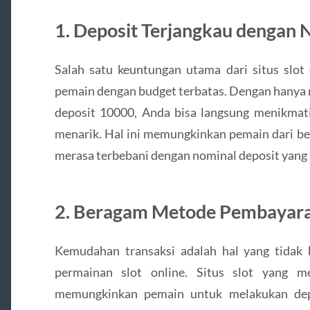
1. Deposit Terjangkau dengan 
Salah satu keuntungan utama dari situs slot
pemain dengan budget terbatas. Dengan hanya m
deposit 10000, Anda bisa langsung menikmati
menarik. Hal ini memungkinkan pemain dari be
merasa terbebani dengan nominal deposit yang t
2. Beragam Metode Pembayar
Kemudahan transaksi adalah hal yang tidak
permainan slot online. Situs slot yang m
memungkinkan pemain untuk melakukan dep