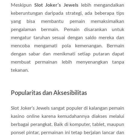
Meskipun
Slot Joker’s Jewels
lebih mengandalkan
keberuntungan daripada strategi, ada beberapa tips
yang bisa membantu pemain memaksimalkan
pengalaman bermain. Pemain disarankan untuk
mengatur taruhan sesuai dengan saldo mereka dan
mencoba mengamati pola kemenangan. Bermain
dengan sabar dan menikmati setiap putaran dapat
membuat permainan lebih menyenangkan tanpa
tekanan.
Popularitas dan Aksesibilitas
Slot Joker’s Jewels sangat populer di kalangan pemain
kasino online karena kemudahannya diakses melalui
berbagai perangkat. Baik di komputer, tablet, maupun
ponsel pintar, permainan ini tetap berjalan lancar dan