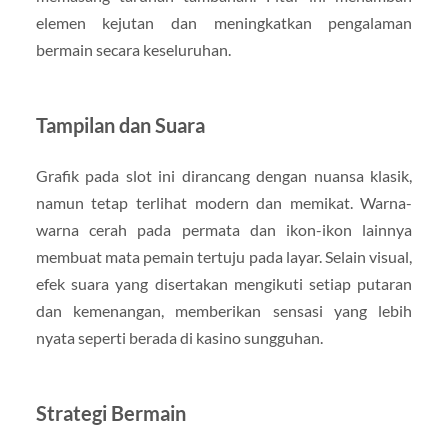
elemen kejutan dan meningkatkan pengalaman
bermain secara keseluruhan.
Tampilan dan Suara
Grafik pada slot ini dirancang dengan nuansa klasik,
namun tetap terlihat modern dan memikat. Warna-
warna cerah pada permata dan ikon-ikon lainnya
membuat mata pemain tertuju pada layar. Selain visual,
efek suara yang disertakan mengikuti setiap putaran
dan kemenangan, memberikan sensasi yang lebih
nyata seperti berada di kasino sungguhan.
Strategi Bermain