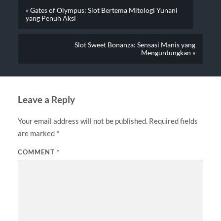
« Gates of Olympus: Slot Bertema Mitologi Yunani
yang Penuh Aksi
Slot Sweet Bonanza: Sensasi Manis yang
Menguntungkan »
Leave a Reply
Your email address will not be published.
Required fields
are marked
*
COMMENT
*