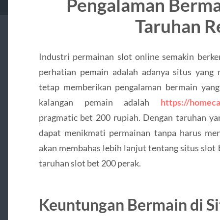
Pengalaman Bermai
Taruhan R
Industri permainan slot online semakin berk
perhatian pemain adalah adanya situs yan
tetap memberikan pengalaman bermain yang s
kalangan pemain adalah
https://homeca
pragmatic bet 200 rupiah. Dengan taruhan ya
dapat menikmati permainan tanpa harus meng
akan membahas lebih lanjut tentang situs slot
taruhan slot bet 200 perak.
Keuntungan Bermain di Sit