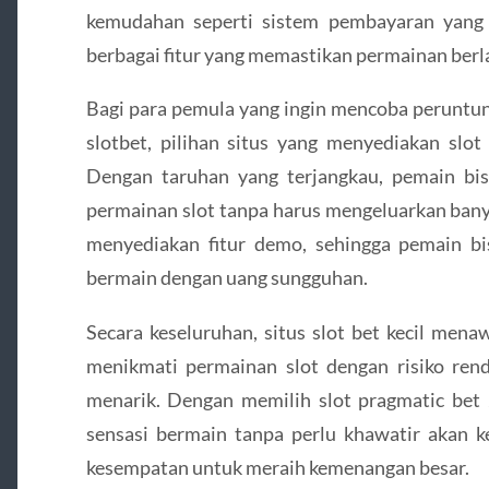
kemudahan seperti sistem pembayaran yang
berbagai fitur yang memastikan permainan berl
Bagi para pemula yang ingin mencoba peruntun
slotbet, pilihan situs yang menyediakan slot
Dengan taruhan yang terjangkau, pemain bis
permainan slot tanpa harus mengeluarkan banya
menyediakan fitur demo, sehingga pemain bis
bermain dengan uang sungguhan.
Secara keseluruhan, situs slot bet kecil mena
menikmati permainan slot dengan risiko re
menarik. Dengan memilih slot pragmatic bet
sensasi bermain tanpa perlu khawatir akan ke
kesempatan untuk meraih kemenangan besar.