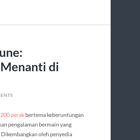
tune:
Menanti di
MENTS
 200 perak
bertema keberuntungan
kan pengalaman bermain yang
 Dikembangkan oleh penyedia