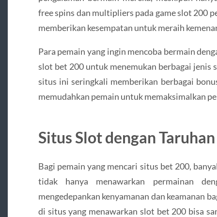
free spins dan multipliers pada game slot 200
memberikan kesempatan untuk meraih kemenang
Para pemain yang ingin mencoba bermain dengan
slot bet 200 untuk menemukan berbagai jenis s
situs ini seringkali memberikan berbagai bon
memudahkan pemain untuk memaksimalkan pe
Situs Slot dengan Taruhan
Bagi pemain yang mencari situs bet 200, banyak 
tidak hanya menawarkan permainan deng
mengedepankan kenyamanan dan keamanan bag
di situs yang menawarkan slot bet 200 bisa s