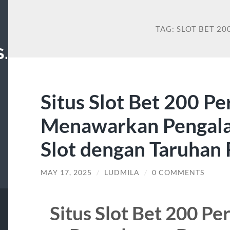
TAG:
SLOT BET 2
S.COM
Situs Slot Bet 200 Pe
Menawarkan Pengal
Slot dengan Taruhan
MAY 17, 2025
/
LUDMILA
/
0 COMMENTS
Situs Slot Bet 200 P