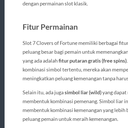
dengan permainan slot klasik.
Fitur Permainan
Slot 7 Clovers of Fortune memiliki berbagai fi
peluang besar bagi pemain untuk memenangkan h
yang ada adalah
fitur putaran gratis (free spins)
kombinasi simbol tertentu, mereka akan memper
meningkatkan peluang kemenangan tanpa haru
Selain itu, ada juga
simbol liar (wild)
yang dapat 
membentuk kombinasi pemenang. Simbol liar ini
membentuk kombinasi kemenangan yang lebih b
peluang pemain untuk meraih kemenangan.