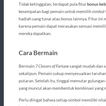
Tidak ketinggalan, terdapat pula fitur
bonus ke
kesempatan bagi pemain untuk memilih simbol 
hadiah uang tunai atau bonus lainnya. Fitur in
karena pemain dapat merasakan sensasi memili
mereka dapatkan.
Cara Bermain
Bermain
7 Clovers of Fortune
sangat mudah dan s
sekalipun. Pemain cukup menyesuaikan taruhan 
putaran. Setelah itu, tinggal memutar gulunga
yang muncul akan membentuk kombinasi yang 
Perlu diingat bahwa setiap simbol memiliki ni