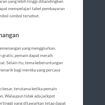
an yang lebih tinggi dibandingkan
 dapat mempelajari tabel pembayaran
imbol-simbol tersebut.
nangan
 kemenangan yang menggiurkan.
n gratis, pemain dapat meraih
at. Selain itu, tema keberuntungan
enarik bagi mereka yang percaya
 besar, terutama ketika pemain
an. Walaupun tidak ada jackpot
ertinggi yang ditawarkan tetap dapat