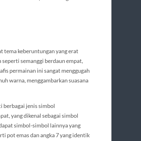
 tema keberuntungan yang erat
 seperti semanggi berdaun empat,
rafis permainan ini sangat menggugah
 penuh warna, menggambarkan suasana
 berbagai jenis simbol
at, yang dikenal sebagai simbol
rdapat simbol-simbol lainnya yang
rti pot emas dan angka 7 yang identik