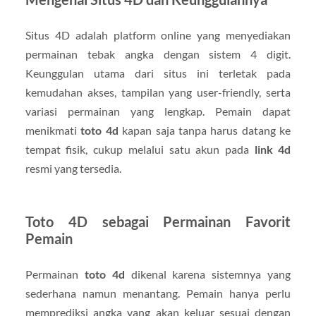
Situs 4D adalah platform online yang menyediakan
permainan tebak angka dengan sistem 4 digit.
Keunggulan utama dari situs ini terletak pada
kemudahan akses, tampilan yang user-friendly, serta
variasi permainan yang lengkap. Pemain dapat
menikmati
toto 4d
kapan saja tanpa harus datang ke
tempat fisik, cukup melalui satu akun pada
link 4d
resmi yang tersedia.
Toto 4D sebagai Permainan Favorit
Pemain
Permainan
toto 4d
dikenal karena sistemnya yang
sederhana namun menantang. Pemain hanya perlu
memprediksi angka yang akan keluar sesuai dengan