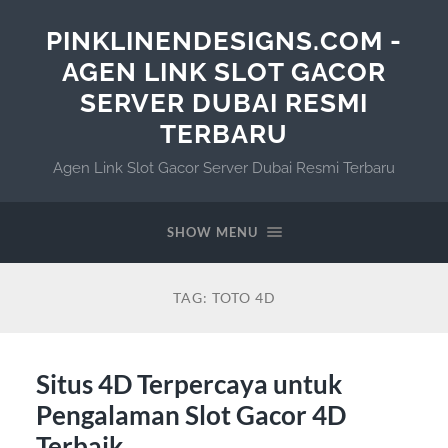
PINKLINENDESIGNS.COM -
AGEN LINK SLOT GACOR
SERVER DUBAI RESMI
TERBARU
Agen Link Slot Gacor Server Dubai Resmi Terbaru
SHOW MENU
TAG:
TOTO 4D
Situs 4D Terpercaya untuk
Pengalaman Slot Gacor 4D
Terbaik