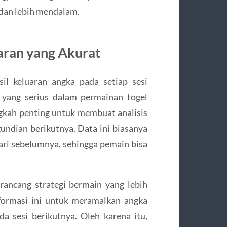
 dan lebih mendalam.
aran yang Akurat
il keluaran angka pada setiap sesi
 yang serius dalam permainan togel
gkah penting untuk membuat analisis
undian berikutnya. Data ini biasanya
ri sebelumnya, sehingga pemain bisa
ancang strategi bermain yang lebih
formasi ini untuk meramalkan angka
a sesi berikutnya. Oleh karena itu,