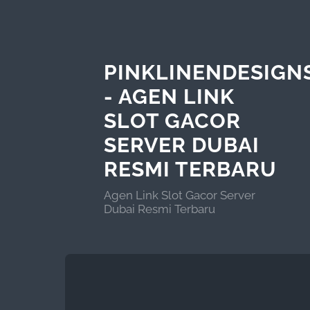
PINKLINENDESIGN
- AGEN LINK
SLOT GACOR
SERVER DUBAI
RESMI TERBARU
Agen Link Slot Gacor Server
Dubai Resmi Terbaru