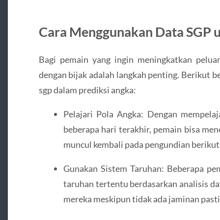
Cara Menggunakan Data SGP u
Bagi pemain yang ingin meningkatkan pelu
dengan bijak adalah langkah penting. Berikut 
sgp dalam prediksi angka:
Pelajari Pola Angka: Dengan mempelaj
beberapa hari terakhir, pemain bisa men
muncul kembali pada pengundian berikut
Gunakan Sistem Taruhan: Beberapa pem
taruhan tertentu berdasarkan analisis da
mereka meskipun tidak ada jaminan pasti