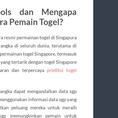
ools dan Mengapa
ra Pemain Togel?
ra resmi permainan togel di Singapura
 angka di seluruh dunia, terutama di
s permainan togel Singapore, termasuk
 yang tertarik dengan togel Singapore
paran dan terpercaya
prediksi togel
 angka dapat mengandalkan data sgp
 menggunakan informasi data sgp yang
atkan peluang mereka untuk meraih
w sgp memungkinkan pemain untuk