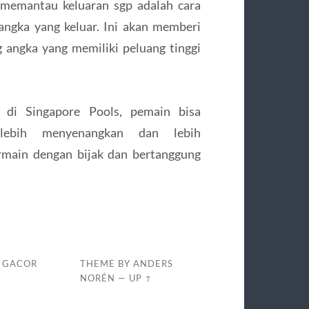
 memantau keluaran sgp adalah cara
angka yang keluar. Ini akan memberi
 angka yang memiliki peluang tinggi
di Singapore Pools, pemain bisa
lebih menyenangkan dan lebih
rmain dengan bijak dan bertanggung
T GACOR
THEME BY
ANDERS
NORÉN
—
UP ↑