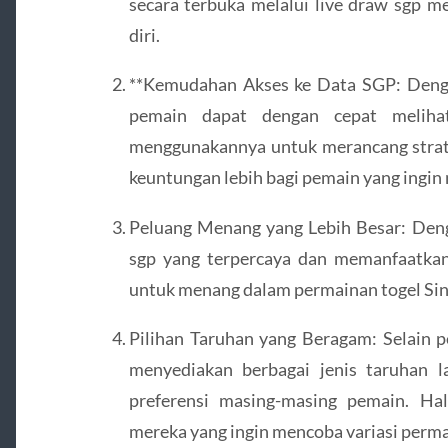
secara terbuka melalui live draw sgp 
diri.
**Kemudahan Akses ke Data SGP: Denga
pemain dapat dengan cepat meliha
menggunakannya untuk merancang strat
keuntungan lebih bagi pemain yang ingi
Peluang Menang yang Lebih Besar: Den
sgp yang terpercaya dan memanfaatkan 
untuk menang dalam permainan togel Sing
Pilihan Taruhan yang Beragam: Selain p
menyediakan berbagai jenis taruhan la
preferensi masing-masing pemain. Ha
mereka yang ingin mencoba variasi perma