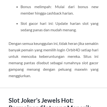
Bonus melimpah: Mulai dari bonus new
member hingga cashback harian.
Slot gacor hari ini: Update harian slot yang
sedang panas dan mudah menang.
Dengan semua keunggulan ini, tidak heran jika semakin
banyak pemain yang memilih login Orbit4D setiap hari
untuk mencoba keberuntungan mereka. Situs ini
memang pantas disebut sebagai rumahnya slot gacor
gampang menang dengan peluang maxwin yang
menggiurkan.
Slot Joker’s Jewels Hot: