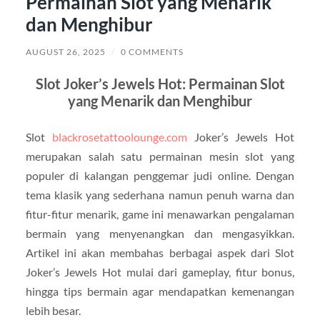
Permainan Slot yang Menarik
dan Menghibur
AUGUST 26, 2025
/
0 COMMENTS
Slot Joker’s Jewels Hot: Permainan Slot
yang Menarik dan Menghibur
Slot
blackrosetattoolounge.com
Joker’s Jewels Hot
merupakan salah satu permainan mesin slot yang
populer di kalangan penggemar judi online. Dengan
tema klasik yang sederhana namun penuh warna dan
fitur-fitur menarik, game ini menawarkan pengalaman
bermain yang menyenangkan dan mengasyikkan.
Artikel ini akan membahas berbagai aspek dari Slot
Joker’s Jewels Hot mulai dari gameplay, fitur bonus,
hingga tips bermain agar mendapatkan kemenangan
lebih besar.