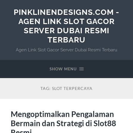
PINKLINENDESIGNS.COM -
AGEN LINK SLOT GACOR
SERVER DUBAI RESMI
TERBARU
Agen Link Slot Gacor Server Dubai Resmi Terbaru
SHOW MENU
TAG:
SLOT TERPERCAYA
Mengoptimalkan Pengalaman
Bermain dan Strategi di Slot88
Resmi