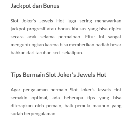
Jackpot dan Bonus
Slot Joker’s Jewels Hot juga sering menawarkan
jackpot progresif atau bonus khusus yang bisa dipicu
secara acak selama permainan. Fitur ini sangat
menguntungkan karena bisa memberikan hadiah besar
bahkan dari taruhan kecil sekalipun.
Tips Bermain Slot Joker’s Jewels Hot
Agar pengalaman bermain Slot Joker’s Jewels Hot
semakin optimal, ada beberapa tips yang bisa
diterapkan oleh pemain, baik pemula maupun yang
sudah berpengalaman: