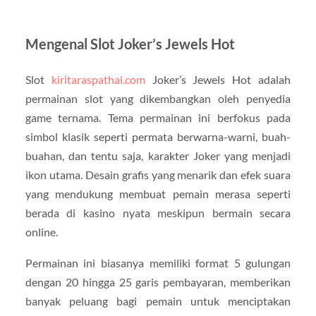
Mengenal Slot Joker’s Jewels Hot
Slot
kiritaraspathai.com
Joker’s Jewels Hot adalah
permainan slot yang dikembangkan oleh penyedia
game ternama. Tema permainan ini berfokus pada
simbol klasik seperti permata berwarna-warni, buah-
buahan, dan tentu saja, karakter Joker yang menjadi
ikon utama. Desain grafis yang menarik dan efek suara
yang mendukung membuat pemain merasa seperti
berada di kasino nyata meskipun bermain secara
online.
Permainan ini biasanya memiliki format 5 gulungan
dengan 20 hingga 25 garis pembayaran, memberikan
banyak peluang bagi pemain untuk menciptakan