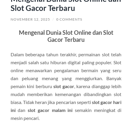
Slot Gacor Terbaru
NOVEMBER 12, 2025
/
0 COMMENTS
Mengenal Dunia Slot Online dan Slot
Gacor Terbaru
Dalam beberapa tahun terakhir, permainan slot telah
menjadi salah satu hiburan digital paling populer. Slot
online menawarkan pengalaman bermain yang seru
dan peluang menang yang menggiurkan. Banyak
pemain kini berburu
slot gacor
, karena dianggap lebih
mudah memberikan kemenangan dibandingkan slot
biasa. Tidak heran jika pencarian seperti
slot gacor hari
ini
dan
slot gacor malam ini
semakin meningkat di
mesin pencari.