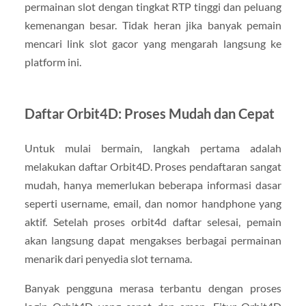
permainan slot dengan tingkat RTP tinggi dan peluang
kemenangan besar. Tidak heran jika banyak pemain
mencari link slot gacor yang mengarah langsung ke
platform ini.
Daftar Orbit4D: Proses Mudah dan Cepat
Untuk mulai bermain, langkah pertama adalah
melakukan daftar Orbit4D. Proses pendaftaran sangat
mudah, hanya memerlukan beberapa informasi dasar
seperti username, email, dan nomor handphone yang
aktif. Setelah proses orbit4d daftar selesai, pemain
akan langsung dapat mengakses berbagai permainan
menarik dari penyedia slot ternama.
Banyak pengguna merasa terbantu dengan proses