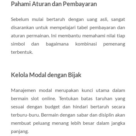
Pahami Aturan dan Pembayaran
Sebelum mulai bertaruh dengan uang asli, sangat
disarankan untuk mempelajari tabel pembayaran dan
aturan permainan. Ini membantu memahami nilai tiap
simbol dan bagaimana kombinasi pemenang
terbentuk.
Kelola Modal dengan Bijak
Manajemen modal merupakan kunci utama dalam
bermain slot online. Tentukan batas taruhan yang
sesuai dengan budget dan hindari bertaruh secara
terburu-buru. Bermain dengan sabar dan disiplin akan
membuat peluang menang lebih besar dalam jangka
panjang.