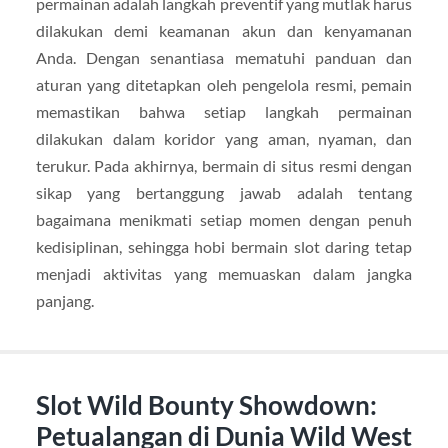
permainan adalah langkah preventif yang mutlak harus
dilakukan demi keamanan akun dan kenyamanan
Anda. Dengan senantiasa mematuhi panduan dan
aturan yang ditetapkan oleh pengelola resmi, pemain
memastikan bahwa setiap langkah permainan
dilakukan dalam koridor yang aman, nyaman, dan
terukur. Pada akhirnya, bermain di situs resmi dengan
sikap yang bertanggung jawab adalah tentang
bagaimana menikmati setiap momen dengan penuh
kedisiplinan, sehingga hobi bermain slot daring tetap
menjadi aktivitas yang memuaskan dalam jangka
panjang.
Slot Wild Bounty Showdown:
Petualangan di Dunia Wild West