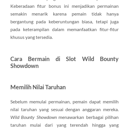
Keberadaan fitur bonus ini menjadikan permainan
semakin menarik karena pemain tidak hanya
bergantung pada keberuntungan biasa, tetapi juga
pada keterampilan dalam memanfaatkan fitur-fitur
khusus yang tersedia.
Cara Bermain di Slot Wild Bounty
Showdown
Memilih Nilai Taruhan
Sebelum memulai permainan, pemain dapat memilih
nilai taruhan yang sesuai dengan anggaran mereka.
Wild Bounty Showdown
menawarkan berbagai pilihan
taruhan mulai dari yang terendah hingga yang