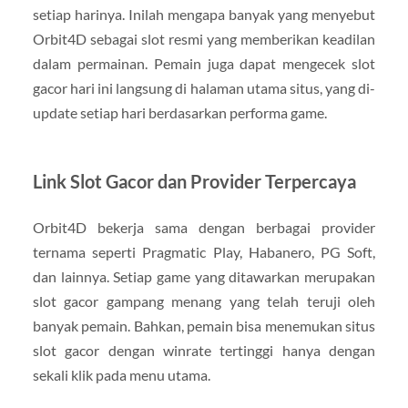
setiap harinya. Inilah mengapa banyak yang menyebut
Orbit4D sebagai slot resmi yang memberikan keadilan
dalam permainan. Pemain juga dapat mengecek slot
gacor hari ini langsung di halaman utama situs, yang di-
update setiap hari berdasarkan performa game.
Link Slot Gacor dan Provider Terpercaya
Orbit4D bekerja sama dengan berbagai provider
ternama seperti Pragmatic Play, Habanero, PG Soft,
dan lainnya. Setiap game yang ditawarkan merupakan
slot gacor gampang menang yang telah teruji oleh
banyak pemain. Bahkan, pemain bisa menemukan situs
slot gacor dengan winrate tertinggi hanya dengan
sekali klik pada menu utama.