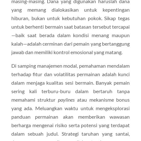
masing-masing. Dana yang digunakan haruslah dana
yang memang dialokasikan untuk kepentingan
hiburan, bukan untuk kebutuhan pokok. Sikap tegas
untuk berhenti bermain saat batasan tersebut tercapai
—baik saat berada dalam kondisi menang maupun
kalah—adalah cerminan dari pemain yang bertanggung
jawab dan memiliki kontrol emosional yang matang.
Di samping manajemen modal, pemahaman mendalam
terhadap fitur dan volatilitas permainan adalah kunci
dalam menjaga kualitas sesi bermain. Banyak pemain
sering kali terburu-buru dalam bertaruh tanpa
memahami struktur
paylines
atau mekanisme bonus
yang ada. Meluangkan waktu untuk mengeksplorasi
panduan permainan akan memberikan wawasan
berharga mengenai risiko serta potensi yang terdapat
dalam sebuah judul. Strategi taruhan yang santai,