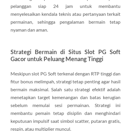
pelanggan siap 24 jam untuk membantu
menyelesaikan kendala teknis atau pertanyaan terkait
permainan, sehingga pengalaman bermain tetap
nyaman dan aman.
Strategi Bermain di Situs Slot PG Soft
Gacor untuk Peluang Menang Tinggi
Meskipun slot PG Soft terkenal dengan RTP tinggi dan
fitur bonus melimpah, strategi tetap penting agar hasil
bermain maksimal. Salah satu strategi efektif adalah
menetapkan target kemenangan dan batas kerugian
sebelum memulai sesi permainan. Strategi ini
membantu pemain tetap disiplin dan menghindari
keputusan impulsif saat simbol scatter, putaran gratis,
respin, atau multiplier muncul.