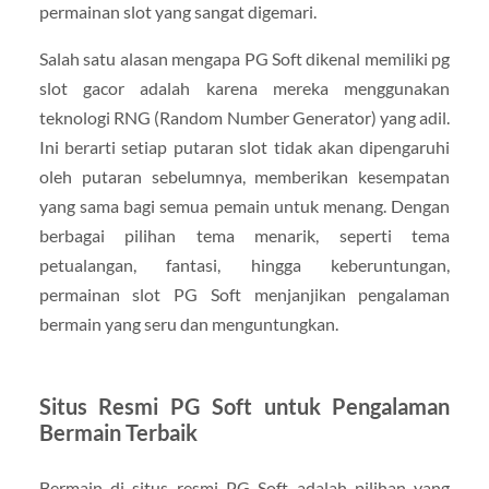
permainan slot yang sangat digemari.
Salah satu alasan mengapa PG Soft dikenal memiliki pg
slot gacor adalah karena mereka menggunakan
teknologi RNG (Random Number Generator) yang adil.
Ini berarti setiap putaran slot tidak akan dipengaruhi
oleh putaran sebelumnya, memberikan kesempatan
yang sama bagi semua pemain untuk menang. Dengan
berbagai pilihan tema menarik, seperti tema
petualangan, fantasi, hingga keberuntungan,
permainan slot PG Soft menjanjikan pengalaman
bermain yang seru dan menguntungkan.
Situs Resmi PG Soft untuk Pengalaman
Bermain Terbaik
Bermain di situs resmi PG Soft adalah pilihan yang