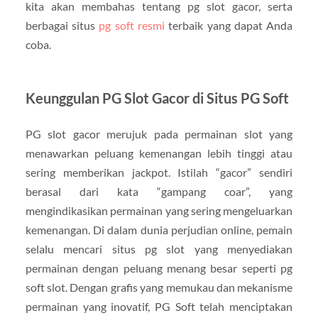
kita akan membahas tentang pg slot gacor, serta
berbagai situs
pg soft resmi
terbaik yang dapat Anda
coba.
Keunggulan PG Slot Gacor di Situs PG Soft
PG slot gacor merujuk pada permainan slot yang
menawarkan peluang kemenangan lebih tinggi atau
sering memberikan jackpot. Istilah “gacor” sendiri
berasal dari kata “gampang coar”, yang
mengindikasikan permainan yang sering mengeluarkan
kemenangan. Di dalam dunia perjudian online, pemain
selalu mencari situs pg slot yang menyediakan
permainan dengan peluang menang besar seperti pg
soft slot. Dengan grafis yang memukau dan mekanisme
permainan yang inovatif, PG Soft telah menciptakan