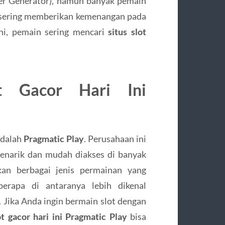
r Generator), namun banyak pemain
h sering memberikan kemenangan pada
i, pemain sering mencari
situs slot
t Gacor Hari Ini
adalah
Pragmatic Play
. Perusahaan ini
menarik dan mudah diakses di banyak
an berbagai jenis permainan yang
berapa di antaranya lebih dikenal
 Jika Anda ingin bermain slot dengan
ot gacor hari ini Pragmatic Play
bisa