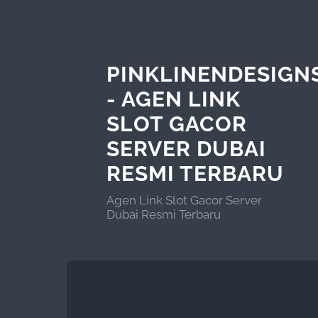
PINKLINENDESIGN
- AGEN LINK
SLOT GACOR
SERVER DUBAI
RESMI TERBARU
Agen Link Slot Gacor Server
Dubai Resmi Terbaru