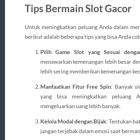
Tips Bermain Slot Gacor
Untuk meningkatkan peluang Anda dalam men
berikut adalah beberapa tips yang bisa Anda co
Pilih Game Slot yang Sesuai dengan
menawarkan kemenangan lebih besar denga
lebih sering memberikan kemenangan keci
Manfaatkan Fitur Free Spin
: Banyak s
yang bisa meningkatkan peluang 
mengeluarkan uang lebih banyak.
Kelola Modal dengan Bijak
: Tentukan ba
jangan terjebak dalam emosi saat bermai