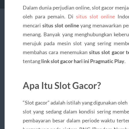
Dalam dunia perjudian online, slot gacor menja
oleh para pemain. Di
situs slot online
Indon
mencari
situs slot online
yang menawarkan per
menang. Banyak yang menghubungkan keberun
merujuk pada mesin slot yang sering membe
membahas cara menemukan
situs slot gacor 
tentang
link slot gacor hari ini Pragmatic Play
.
Apa Itu Slot Gacor?
“Slot gacor” adalah istilah yang digunakan o
slot yang sedang dalam kondisi sering mem
pembayaran besar dalam periode waktu terten