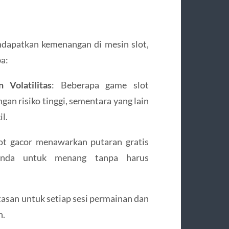
dapatkan kemenangan di mesin slot,
ba:
 Volatilitas
: Beberapa game slot
n risiko tinggi, sementara yang lain
l.
lot gacor menawarkan putaran gratis
Anda untuk menang tanpa harus
tasan untuk setiap sesi permainan dan
n.