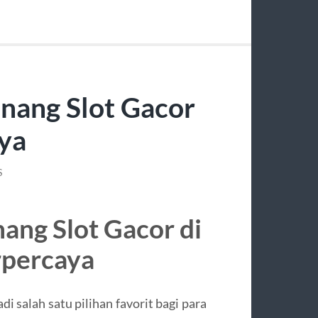
nang Slot Gacor
aya
S
ng Slot Gacor di
erpercaya
i salah satu pilihan favorit bagi para