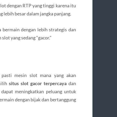
 slot dengan RTP yang tinggi karena itu
lebih besar dalam jangka panjang.
a bermain dengan lebih strategis dan
lot yang sedang “gacor.”
 pasti mesin slot mana yang akan
ilih
situs slot gacor terpercaya
dan
 dapat meningkatkan peluang untuk
bermain dengan bijak dan bertanggung