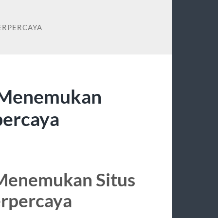
TERPERCAYA
n Menemukan
percaya
 Menemukan Situs
erpercaya