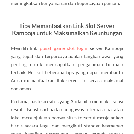
meningkatkan kenyamanan dan kepercayaan pemain.
Tips Memanfaatkan Link Slot Server
Kamboja untuk Maksimalkan Keuntungan
Memilih link
pusat game slot login
server Kamboja
yang tepat dan terpercaya adalah langkah awal yang
penting untuk mendapatkan pengalaman bermain
terbaik. Berikut beberapa tips yang dapat membantu
Anda memanfaatkan link server ini secara maksimal
dan aman.
Pertama, pastikan situs yang Anda pilih memiliki lisensi
resmi. Lisensi dari badan pengawas internasional atau
lokal menunjukkan bahwa situs tersebut menjalankan
bisnis secara legal dan mengikuti standar keamanan
serta keadilan permainan. Jangan mudah tergiur