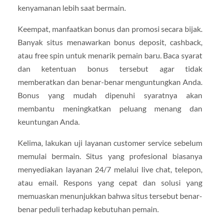
kenyamanan lebih saat bermain.
Keempat, manfaatkan bonus dan promosi secara bijak.
Banyak situs menawarkan bonus deposit, cashback,
atau free spin untuk menarik pemain baru. Baca syarat
dan ketentuan bonus tersebut agar tidak
memberatkan dan benar-benar menguntungkan Anda.
Bonus yang mudah dipenuhi syaratnya akan
membantu meningkatkan peluang menang dan
keuntungan Anda.
Kelima, lakukan uji layanan customer service sebelum
memulai bermain. Situs yang profesional biasanya
menyediakan layanan 24/7 melalui live chat, telepon,
atau email. Respons yang cepat dan solusi yang
memuaskan menunjukkan bahwa situs tersebut benar-
benar peduli terhadap kebutuhan pemain.