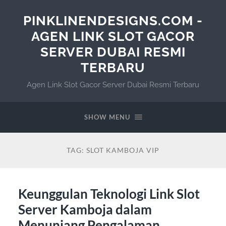
PINKLINENDESIGNS.COM -
AGEN LINK SLOT GACOR
SERVER DUBAI RESMI
TERBARU
Agen Link Slot Gacor Server Dubai Resmi Terbaru
SHOW MENU
TAG:
SLOT KAMBOJA VIP
Keunggulan Teknologi Link Slot
Server Kamboja dalam
Menunjang Pengalaman