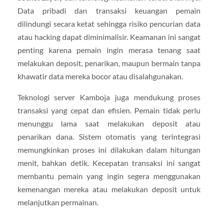
Data pribadi dan transaksi keuangan pemain
dilindungi secara ketat sehingga risiko pencurian data
atau hacking dapat diminimalisir. Keamanan ini sangat
penting karena pemain ingin merasa tenang saat
melakukan deposit, penarikan, maupun bermain tanpa
khawatir data mereka bocor atau disalahgunakan.
Teknologi server Kamboja juga mendukung proses
transaksi yang cepat dan efisien. Pemain tidak perlu
menunggu lama saat melakukan deposit atau
penarikan dana. Sistem otomatis yang terintegrasi
memungkinkan proses ini dilakukan dalam hitungan
menit, bahkan detik. Kecepatan transaksi ini sangat
membantu pemain yang ingin segera menggunakan
kemenangan mereka atau melakukan deposit untuk
melanjutkan permainan.