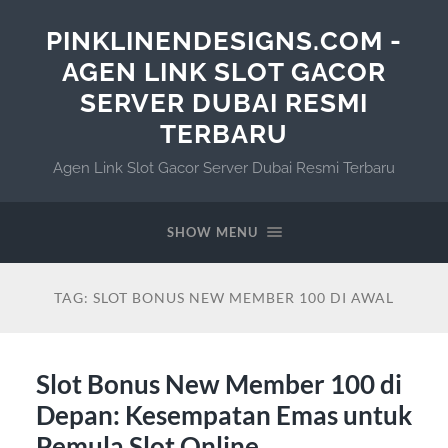
PINKLINENDESIGNS.COM -
AGEN LINK SLOT GACOR
SERVER DUBAI RESMI
TERBARU
Agen Link Slot Gacor Server Dubai Resmi Terbaru
SHOW MENU
TAG:
SLOT BONUS NEW MEMBER 100 DI AWAL
Slot Bonus New Member 100 di
Depan: Kesempatan Emas untuk
Pemula Slot Online