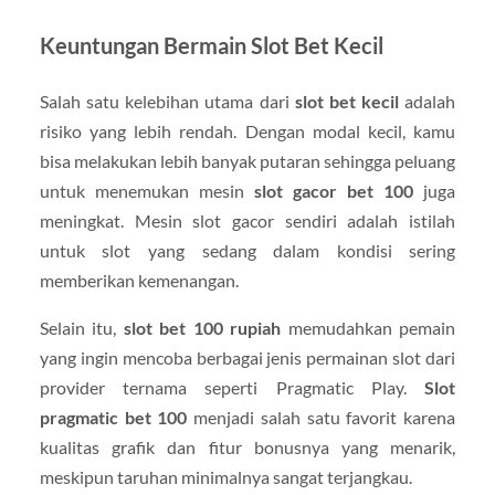
Keuntungan Bermain Slot Bet Kecil
Salah satu kelebihan utama dari
slot bet kecil
adalah
risiko yang lebih rendah. Dengan modal kecil, kamu
bisa melakukan lebih banyak putaran sehingga peluang
untuk menemukan mesin
slot gacor bet 100
juga
meningkat. Mesin slot gacor sendiri adalah istilah
untuk slot yang sedang dalam kondisi sering
memberikan kemenangan.
Selain itu,
slot bet 100 rupiah
memudahkan pemain
yang ingin mencoba berbagai jenis permainan slot dari
provider ternama seperti Pragmatic Play.
Slot
pragmatic bet 100
menjadi salah satu favorit karena
kualitas grafik dan fitur bonusnya yang menarik,
meskipun taruhan minimalnya sangat terjangkau.