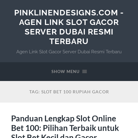
PINKLINENDESIGNS.COM -
AGEN LINK SLOT GACOR
SERVER DUBAI RESMI
TERBARU
Agen Link Slot Gacor Server Dubai Resmi Terbaru
SHOW MENU
TAG:
SLOT BET 100 RUPIAH GACOR
Panduan Lengkap Slot Online
Bet 100: Pilihan Terbaik untuk
Slot Bet Kecil dan Gacor