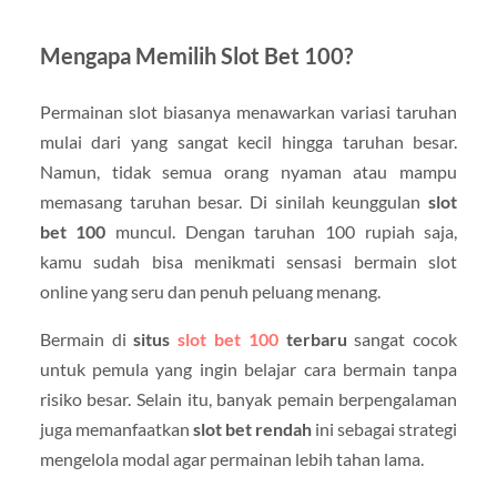
Mengapa Memilih Slot Bet 100?
Permainan slot biasanya menawarkan variasi taruhan
mulai dari yang sangat kecil hingga taruhan besar.
Namun, tidak semua orang nyaman atau mampu
memasang taruhan besar. Di sinilah keunggulan
slot
bet 100
muncul. Dengan taruhan 100 rupiah saja,
kamu sudah bisa menikmati sensasi bermain slot
online yang seru dan penuh peluang menang.
Bermain di
situs
slot bet 100
terbaru
sangat cocok
untuk pemula yang ingin belajar cara bermain tanpa
risiko besar. Selain itu, banyak pemain berpengalaman
juga memanfaatkan
slot bet rendah
ini sebagai strategi
mengelola modal agar permainan lebih tahan lama.