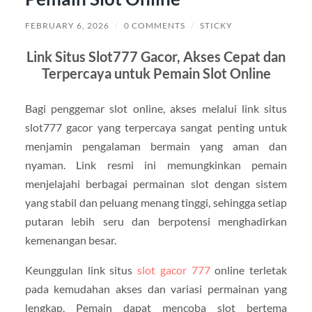
FEBRUARY 6, 2026
/
0 COMMENTS
/
STICKY
Link Situs Slot777 Gacor, Akses Cepat dan
Terpercaya untuk Pemain Slot Online
Bagi penggemar slot online, akses melalui link situs
slot777 gacor yang terpercaya sangat penting untuk
menjamin pengalaman bermain yang aman dan
nyaman. Link resmi ini memungkinkan pemain
menjelajahi berbagai permainan slot dengan sistem
yang stabil dan peluang menang tinggi, sehingga setiap
putaran lebih seru dan berpotensi menghadirkan
kemenangan besar.
Keunggulan link situs
slot gacor 777
online terletak
pada kemudahan akses dan variasi permainan yang
lengkap. Pemain dapat mencoba slot bertema