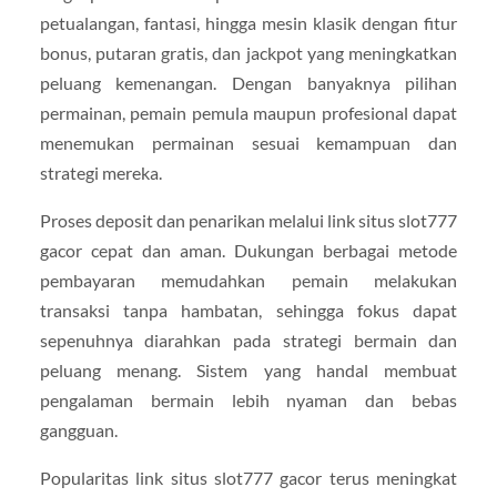
petualangan, fantasi, hingga mesin klasik dengan fitur
bonus, putaran gratis, dan jackpot yang meningkatkan
peluang kemenangan. Dengan banyaknya pilihan
permainan, pemain pemula maupun profesional dapat
menemukan permainan sesuai kemampuan dan
strategi mereka.
Proses deposit dan penarikan melalui link situs slot777
gacor cepat dan aman. Dukungan berbagai metode
pembayaran memudahkan pemain melakukan
transaksi tanpa hambatan, sehingga fokus dapat
sepenuhnya diarahkan pada strategi bermain dan
peluang menang. Sistem yang handal membuat
pengalaman bermain lebih nyaman dan bebas
gangguan.
Popularitas link situs slot777 gacor terus meningkat