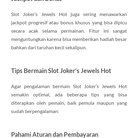
Slot Joker’s Jewels Hot juga sering menawarkan
jackpot progresif atau bonus khusus yang bisa dipicu
secara acak selama permainan. Fitur ini sangat
menguntungkan karena bisa memberikan hadiah besar
bahkan dari taruhan kecil sekalipun.
Tips Bermain Slot Joker’s Jewels Hot
Agar pengalaman bermain Slot Joker’s Jewels Hot
semakin optimal, ada beberapa tips yang bisa
diterapkan oleh pemain, baik pemula maupun yang
sudah berpengalaman:
Pahami Aturan dan Pembayaran