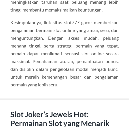
meningkatkan taruhan saat peluang menang lebih
tinggi membantu memaksimalkan keuntungan.
Kesimpulannya, link situs slot777 gacor memberikan
pengalaman bermain slot online yang aman, seru, dan
menguntungkan. Dengan akses mudah, peluang
menang tinggi, serta strategi bermain yang tepat,
pemain dapat menikmati sensasi slot online secara
maksimal. Pemahaman aturan, pemanfaatan bonus,
dan disiplin dalam pengelolaan modal menjadi kunci
untuk meraih kemenangan besar dan pengalaman
bermain yang lebih seru.
Slot Joker’s Jewels Hot:
Permainan Slot yang Menarik