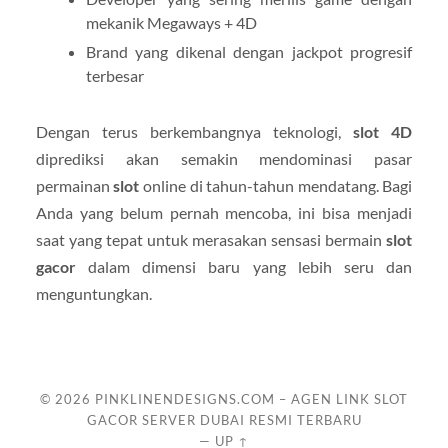
mekanik Megaways + 4D
Brand yang dikenal dengan jackpot progresif
terbesar
Dengan terus berkembangnya teknologi,
slot 4D
diprediksi akan semakin mendominasi pasar
permainan
slot
online di tahun-tahun mendatang. Bagi
Anda yang belum pernah mencoba, ini bisa menjadi
saat yang tepat untuk merasakan sensasi bermain
slot
gacor
dalam dimensi baru yang lebih seru dan
menguntungkan.
© 2026
PINKLINENDESIGNS.COM – AGEN LINK SLOT
GACOR SERVER DUBAI RESMI TERBARU
—
UP ↑