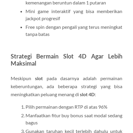
kemenangan beruntun dalam 1 putaran
Mini game interaktif yang bisa memberikan
jackpot progresif
Free spin dengan pengali yang terus meningkat
tanpa batas
Strategi Bermain Slot 4D Agar Lebih
Maksimal
Meskipun
slot
pada dasarnya adalah permainan
keberuntungan, ada beberapa strategi yang bisa
meningkatkan peluang menang di
slot 4D
:
Pilih permainan dengan RTP di atas 96%
Manfaatkan fitur buy bonus saat modal sedang
bagus
Gunakan taruhan kecil terlebih dahulu untuk