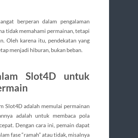
 sangat berperan dalam pengalaman
na tidak memahami permainan, tetapi
n. Oleh karena itu, pendekatan yang
etap menjadi hiburan, bukan beban.
alam Slot4D untuk
ermain
lam Slot4D adalah memulai permainan
juannya adalah untuk membaca pola
epat. Dengan cara ini, pemain dapat
am fase “ramah” atau tidak, misalnya