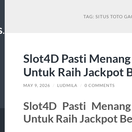
TAG:
SITUS TOTO G
S.COM
Slot4D Pasti Menang 
Untuk Raih Jackpot B
MAY 9, 2026
/
LUDMILA
/
0 COMMENTS
Slot4D Pasti Menang
Untuk Raih Jackpot Be