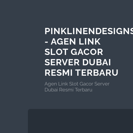
PINKLINENDESIGN
- AGEN LINK
SLOT GACOR
SERVER DUBAI
RESMI TERBARU
Agen Link Slot Gacor Server
Dubai Resmi Terbaru