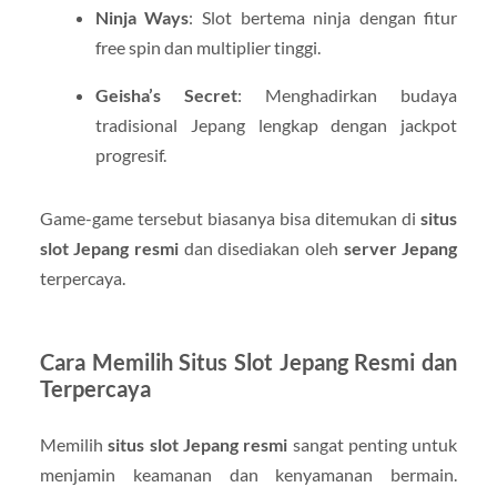
Ninja Ways
: Slot bertema ninja dengan fitur
free spin dan multiplier tinggi.
Geisha’s Secret
: Menghadirkan budaya
tradisional Jepang lengkap dengan jackpot
progresif.
Game-game tersebut biasanya bisa ditemukan di
situs
slot Jepang resmi
dan disediakan oleh
server Jepang
terpercaya.
Cara Memilih Situs Slot Jepang Resmi dan
Terpercaya
Memilih
situs slot Jepang resmi
sangat penting untuk
menjamin keamanan dan kenyamanan bermain.