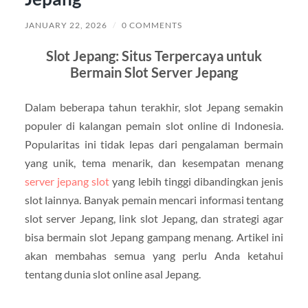
JANUARY 22, 2026
/
0 COMMENTS
Slot Jepang: Situs Terpercaya untuk
Bermain Slot Server Jepang
Dalam beberapa tahun terakhir, slot Jepang semakin
populer di kalangan pemain slot online di Indonesia.
Popularitas ini tidak lepas dari pengalaman bermain
yang unik, tema menarik, dan kesempatan menang
server jepang slot
yang lebih tinggi dibandingkan jenis
slot lainnya. Banyak pemain mencari informasi tentang
slot server Jepang, link slot Jepang, dan strategi agar
bisa bermain slot Jepang gampang menang. Artikel ini
akan membahas semua yang perlu Anda ketahui
tentang dunia slot online asal Jepang.