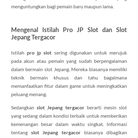
menguntungkan bagi pemain baru maupun lama.
Mengenal Istilah Pro JP Slot dan Slot
Jepang Tergacor
Istilah
pro jp slot
sering digunakan untuk merujuk
pada akun atau pemain yang sudah berpengalaman
dalam bermain slot Jepang. Mereka biasanya memiliki
teknik bermain khusus dan tahu bagaimana
memanfaatkan fitur dalam game untuk meningkatkan
peluang menang.
Sedangkan
slot Jepang tergacor
berarti mesin slot
yang sedang dalam kondisi terbaik untuk memberikan
kemenangan besar dalam waktu singkat. Informasi
tentang
slot Jepang tergacor
biasanya dibagikan