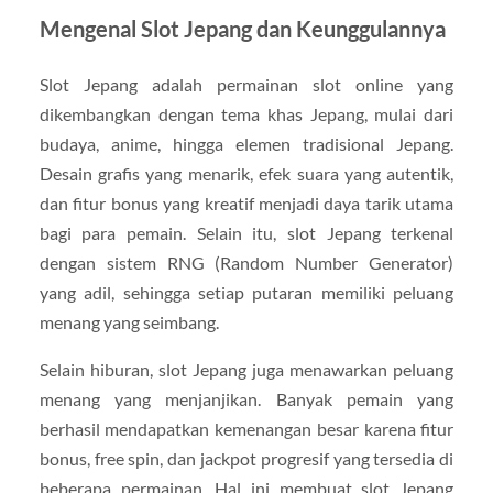
Mengenal Slot Jepang dan Keunggulannya
Slot Jepang adalah permainan slot online yang
dikembangkan dengan tema khas Jepang, mulai dari
budaya, anime, hingga elemen tradisional Jepang.
Desain grafis yang menarik, efek suara yang autentik,
dan fitur bonus yang kreatif menjadi daya tarik utama
bagi para pemain. Selain itu, slot Jepang terkenal
dengan sistem RNG (Random Number Generator)
yang adil, sehingga setiap putaran memiliki peluang
menang yang seimbang.
Selain hiburan, slot Jepang juga menawarkan peluang
menang yang menjanjikan. Banyak pemain yang
berhasil mendapatkan kemenangan besar karena fitur
bonus, free spin, dan jackpot progresif yang tersedia di
beberapa permainan. Hal ini membuat slot Jepang