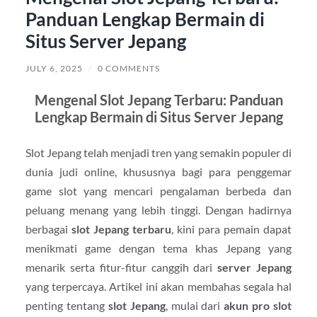
Panduan Lengkap Bermain di
Situs Server Jepang
JULY 6, 2025
/
0 COMMENTS
Mengenal Slot Jepang Terbaru: Panduan
Lengkap Bermain di Situs Server Jepang
Slot Jepang telah menjadi tren yang semakin populer di
dunia judi online, khususnya bagi para penggemar
game slot yang mencari pengalaman berbeda dan
peluang menang yang lebih tinggi. Dengan hadirnya
berbagai
slot Jepang terbaru
, kini para pemain dapat
menikmati game dengan tema khas Jepang yang
menarik serta fitur-fitur canggih dari
server Jepang
yang terpercaya. Artikel ini akan membahas segala hal
penting tentang
slot Jepang
, mulai dari
akun pro slot