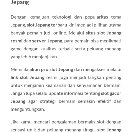
Jepang
Dengan kemajuan teknologi dan popularitas tema
Jepang,
slot Jepang terbaru
kini menjadi pilihan utama
banyak pemain judi online. Melalui
situs slot Jepang
resmi
dan
server Jepang
, para pemain bisa menikmati
game dengan kualitas terbaik serta peluang menang
yang lebih menjanjikan.
Memiliki
akun pro slot Jepang
dan mengakses melalui
link slot Jepang
resmi juga menjadi langkah penting
untuk menjamin keamanan dan kenyamanan bermain.
Jangan lupa selalu update informasi tentang
slot gacor
Jepang
agar strategi bermain semakin efektif dan
menguntungkan.
Jika kamu mencari pengalaman bermain slot dengan
sensasi unik dan peluang menang tinggi,
slot Jepang