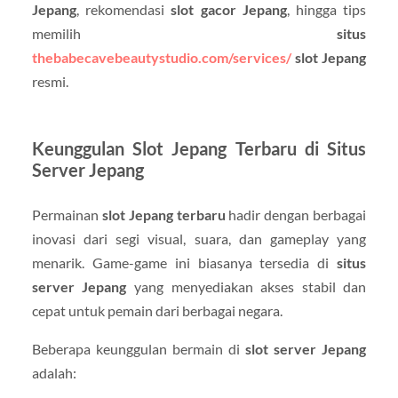
Jepang
, rekomendasi
slot gacor Jepang
, hingga tips
memilih
situs
thebabecavebeautystudio.com/services/
slot Jepang
resmi.
Keunggulan Slot Jepang Terbaru di Situs
Server Jepang
Permainan
slot Jepang terbaru
hadir dengan berbagai
inovasi dari segi visual, suara, dan gameplay yang
menarik. Game-game ini biasanya tersedia di
situs
server Jepang
yang menyediakan akses stabil dan
cepat untuk pemain dari berbagai negara.
Beberapa keunggulan bermain di
slot server Jepang
adalah: