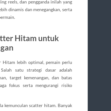
ing reels, dan pengganda inilah yang
ebih dinamis dan menegangkan, serta
bermain.
tter Hitam untuk
gan
 Hitam lebih optimal, pemain perlu
Salah satu strategi dasar adalah
han, target kemenangan, dan batas
ga fokus serta mengurangi risiko
la kemunculan scatter hitam. Banyak