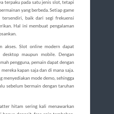
 terpaku pada satu jenis slot, tetapi
ermainan yang berbeda. Setiap game
 tersendiri, baik dari segi frekuensi
rikan. Hal ini membuat pengalaman
osankan.
n akses. Slot online modern dapat
ik desktop maupun mobile. Dengan
ramah pengguna, pemain dapat dengan
 mereka kapan saja dan di mana saja.
ang menyediakan mode demo, sehingga
ulu sebelum bermain dengan taruhan
catter hitam sering kali menawarkan
 bonus deposit, free spin tambahan,