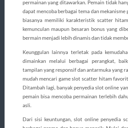
permainan yang ditawarkan. Pemain tidak hanya
dapat mencoba berbagai tema dan mekanisme p
biasanya memiliki karakteristik scatter hitam
kemunculan maupun besaran bonus yang dibe
bermain menjadi lebih dinamis dan tidak memb
Keunggulan lainnya terletak pada kemudaha
dimainkan melalui berbagai perangkat, ba
tampilan yang responsif dan antarmuka yang 
mudah mencari game slot scatter hitam favorit
Ditambah lagi, banyak penyedia slot online y
pemain bisa mencoba permainan terlebih dah
asli.
Dari sisi keuntungan, slot online penyedia s
berbagai promo dan bonus menarik. Mulai dari