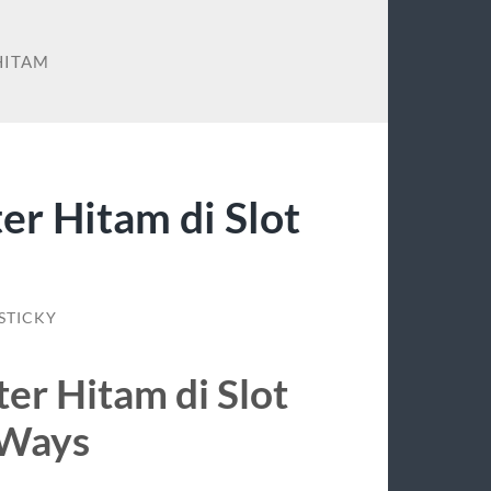
HITAM
er Hitam di Slot
STICKY
ter Hitam di Slot
 Ways