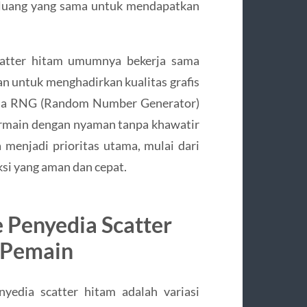
eluang yang sama untuk mendapatkan
scatter hitam umumnya bekerja sama
an untuk menghadirkan kualitas grafis
ritma RNG (Random Number Generator)
ermain dengan nyaman tanpa khawatir
 menjadi prioritas utama, mulai dari
ksi yang aman dan cepat.
 Penyedia Scatter
 Pemain
yedia scatter hitam adalah variasi