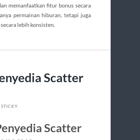
an memanfaatkan fitur bonus secara
anya permainan hiburan, tetapi juga
secara lebih konsisten.
Penyedia Scatter
STICKY
Penyedia Scatter