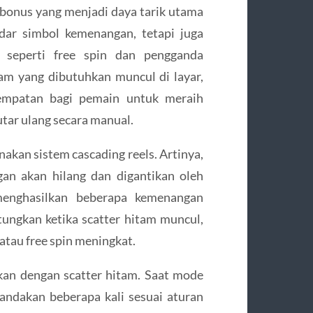
 bonus yang menjadi daya tarik utama
dar simbol kemenangan, tetapi juga
seperti free spin dan pengganda
am yang dibutuhkan muncul di layar,
sempatan bagi pemain untuk meraih
tar ulang secara manual.
nakan sistem cascading reels. Artinya,
n akan hilang dan digantikan oleh
menghasilkan beberapa kemenangan
ungkan ketika scatter hitam muncul,
tau free spin meningkat.
itkan dengan scatter hitam. Saat mode
gandakan beberapa kali sesuai aturan