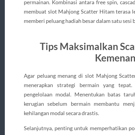
permainan. Kombinasi antara free spin, cascad
membuat slot Mahjong Scatter Hitam terasa l
memberi peluang hadiah besar dalam satu sesi 
Tips Maksimalkan Sca
Kemenan
Agar peluang menang di slot Mahjong Scatter
menerapkan strategi bermain yang tepat. 
pengelolaan modal. Menentukan batas taru
kerugian sebelum bermain membantu menja
kehilangan modal secara drastis.
Selanjutnya, penting untuk memperhatikan po