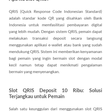
QRIS (Quick Response Code Indonesian Standard)
adalah standar kode QR yang disahkan oleh Bank
Indonesia untuk memfasilitasi pembayaran digital
yang lebih mudah. Dengan sistem QRIS, pemain dapat
melakukan transaksi deposit secara langsung
menggunakan aplikasi e-wallet atau bank yang sudah
mendukung QRIS. Sistem ini memberikan kenyamanan
bagi pemain yang ingin bermain slot dengan modal
kecil namun tetap dapat menikmati pengalaman
bermain yang menyenangkan.
Slot QRIS Deposit 10 Ribu: Solusi
Terjangkau untuk Pemain
Salah satu keunggulan dari menggunakan slot QRIS