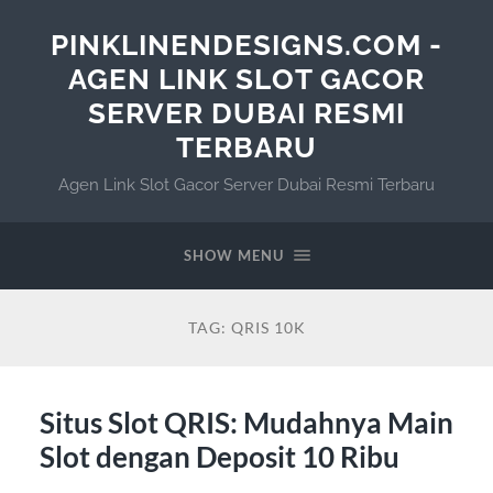
PINKLINENDESIGNS.COM -
AGEN LINK SLOT GACOR
SERVER DUBAI RESMI
TERBARU
Agen Link Slot Gacor Server Dubai Resmi Terbaru
SHOW MENU
TAG:
QRIS 10K
Situs Slot QRIS: Mudahnya Main
Slot dengan Deposit 10 Ribu