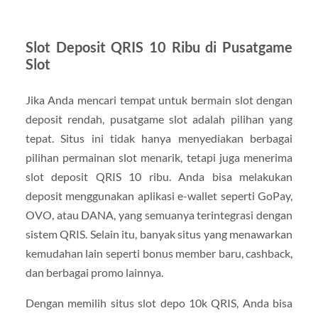
Slot Deposit QRIS 10 Ribu di Pusatgame
Slot
Jika Anda mencari tempat untuk bermain slot dengan
deposit rendah, pusatgame slot adalah pilihan yang
tepat. Situs ini tidak hanya menyediakan berbagai
pilihan permainan slot menarik, tetapi juga menerima
slot deposit QRIS 10 ribu. Anda bisa melakukan
deposit menggunakan aplikasi e-wallet seperti GoPay,
OVO, atau DANA, yang semuanya terintegrasi dengan
sistem QRIS. Selain itu, banyak situs yang menawarkan
kemudahan lain seperti bonus member baru, cashback,
dan berbagai promo lainnya.
Dengan memilih situs slot depo 10k QRIS, Anda bisa