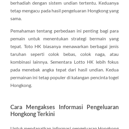
berhadiah dengan sistem undian tertentu. Keduanya
tetap mengacu pada hasil pengeluaran Hongkong yang
sama.
Pemahaman tentang perbedaan ini penting bagi para
pemain untuk menentukan strategi bermain yang
tepat. Toto HK biasanya menawarkan berbagai jenis
taruhan seperti colok bebas, colok naga, atau
kombinasi lainnya. Sementara Lotto HK lebih fokus
pada menebak angka tepat dari hasil undian. Kedua
permainan ini tetap populer di kalangan pencinta togel
Hongkong.
Cara Mengakses Informasi Pengeluaran
Hongkong Terkini
Untuk mendapatkan informasi pengeluaran Hongkong