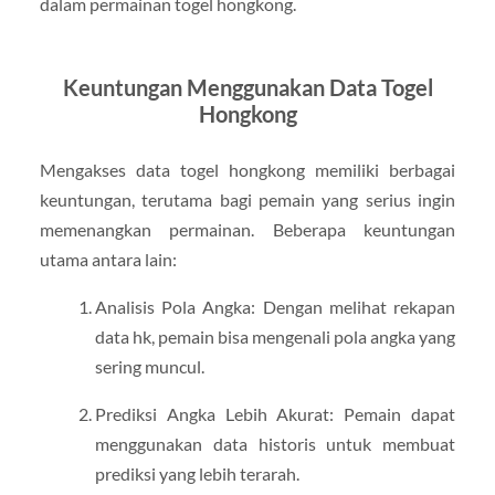
dalam permainan togel hongkong.
Keuntungan Menggunakan Data Togel
Hongkong
Mengakses data togel hongkong memiliki berbagai
keuntungan, terutama bagi pemain yang serius ingin
memenangkan permainan. Beberapa keuntungan
utama antara lain:
Analisis Pola Angka: Dengan melihat rekapan
data hk, pemain bisa mengenali pola angka yang
sering muncul.
Prediksi Angka Lebih Akurat: Pemain dapat
menggunakan data historis untuk membuat
prediksi yang lebih terarah.