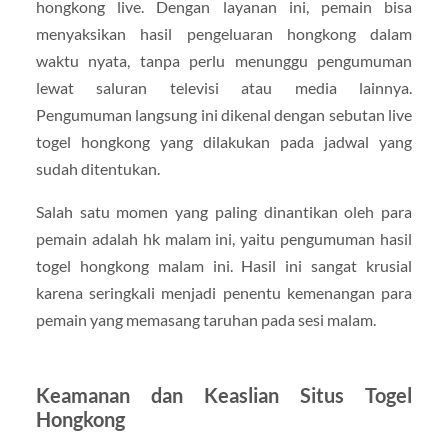
hongkong live. Dengan layanan ini, pemain bisa
menyaksikan hasil pengeluaran hongkong dalam
waktu nyata, tanpa perlu menunggu pengumuman
lewat saluran televisi atau media lainnya.
Pengumuman langsung ini dikenal dengan sebutan live
togel hongkong yang dilakukan pada jadwal yang
sudah ditentukan.
Salah satu momen yang paling dinantikan oleh para
pemain adalah hk malam ini, yaitu pengumuman hasil
togel hongkong malam ini. Hasil ini sangat krusial
karena seringkali menjadi penentu kemenangan para
pemain yang memasang taruhan pada sesi malam.
Keamanan dan Keaslian Situs Togel
Hongkong