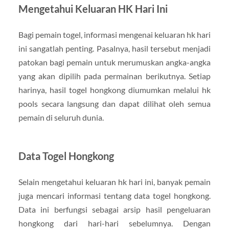
Mengetahui Keluaran HK Hari Ini
Bagi pemain togel, informasi mengenai keluaran hk hari
ini sangatlah penting. Pasalnya, hasil tersebut menjadi
patokan bagi pemain untuk merumuskan angka-angka
yang akan dipilih pada permainan berikutnya. Setiap
harinya, hasil togel hongkong diumumkan melalui hk
pools secara langsung dan dapat dilihat oleh semua
pemain di seluruh dunia.
Data Togel Hongkong
Selain mengetahui keluaran hk hari ini, banyak pemain
juga mencari informasi tentang data togel hongkong.
Data ini berfungsi sebagai arsip hasil pengeluaran
hongkong dari hari-hari sebelumnya. Dengan