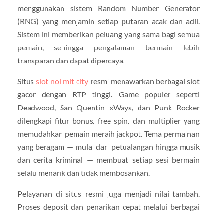
menggunakan sistem Random Number Generator
(RNG) yang menjamin setiap putaran acak dan adil.
Sistem ini memberikan peluang yang sama bagi semua
pemain, sehingga pengalaman bermain lebih
transparan dan dapat dipercaya.
Situs
slot nolimit city
resmi menawarkan berbagai slot
gacor dengan RTP tinggi. Game populer seperti
Deadwood, San Quentin xWays, dan Punk Rocker
dilengkapi fitur bonus, free spin, dan multiplier yang
memudahkan pemain meraih jackpot. Tema permainan
yang beragam — mulai dari petualangan hingga musik
dan cerita kriminal — membuat setiap sesi bermain
selalu menarik dan tidak membosankan.
Pelayanan di situs resmi juga menjadi nilai tambah.
Proses deposit dan penarikan cepat melalui berbagai