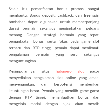
Selain itu, pemanfaatan bonus promosi sangat
membantu. Bonus deposit, cashback, dan free spin
tambahan dapat digunakan untuk memperpanjang
durasi bermain sekaligus meningkatkan peluang
menang. Dengan strategi bermain yang tepat,
pemanfaatan bonus, serta fokus pada game slot
terbaru dan RTP tinggi, pemain dapat menikmati
pengalaman bermain yang seru sekaligus
menguntungkan.
Kesimpulannya, situs
habanero slot
gacor
menyediakan pengalaman slot online yang aman,
menyenangkan, dan berpotensi memberikan
keuntungan besar. Pemain yang memilih game gacor
dengan RTP tinggi, memanfaatkan bonus, dan
mengelola modal dengan bijak akan meraih