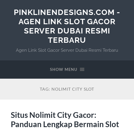
PINKLINENDESIGNS.COM -
AGEN LINK SLOT GACOR
SERVER DUBAI RESMI
TERBARU
Agen Link Slot Gacor Server Dubai Resmi Terbaru
SHOW MENU
TAG:
NOLIMIT CITY SLOT
Situs Nolimit City Gacor:
Panduan Lengkap Bermain Slot