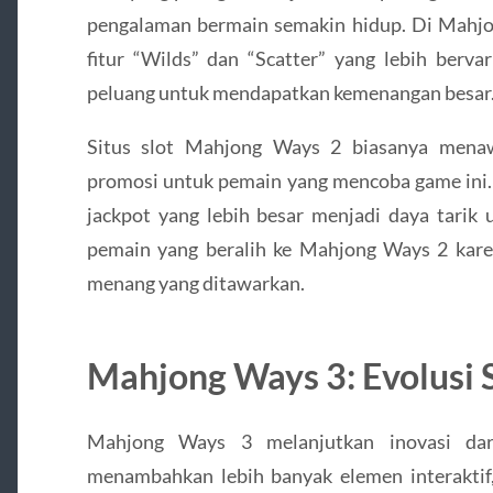
pengalaman bermain semakin hidup. Di Mahj
fitur “Wilds” dan “Scatter” yang lebih berva
peluang untuk mendapatkan kemenangan besar
Situs slot Mahjong Ways 2 biasanya mena
promosi untuk pemain yang mencoba game ini. 
jackpot yang lebih besar menjadi daya tarik 
pemain yang beralih ke Mahjong Ways 2 karen
menang yang ditawarkan.
Mahjong Ways 3: Evolusi 
Mahjong Ways 3 melanjutkan inovasi dari
menambahkan lebih banyak elemen interaktif, 