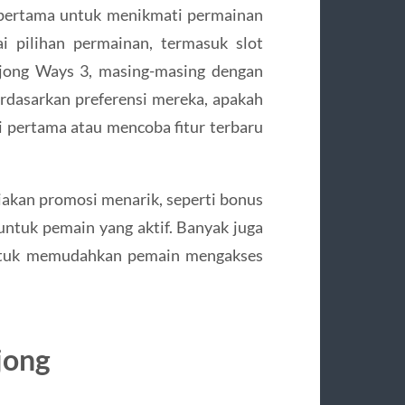
 pertama untuk menikmati permainan
i pilihan permainan, termasuk slot
ong Ways 3, masing-masing dengan
rdasarkan preferensi mereka, apakah
i pertama atau mencoba fitur terbaru
diakan promosi menarik, seperti bonus
 untuk pemain yang aktif. Banyak juga
untuk memudahkan pemain mengakses
jong