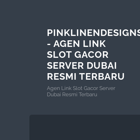
PINKLINENDESIGN
- AGEN LINK
SLOT GACOR
SERVER DUBAI
RESMI TERBARU
Agen Link Slot Gacor Server
Dubai Resmi Terbaru