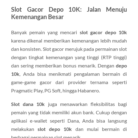
Slot Gacor Depo 10K: Jalan Menuju
Kemenangan Besar
Banyak pemain yang mencari
slot gacor depo 10k
karena dikenal memberikan kemenangan lebih mudah
dan konsisten. Slot gacor merujuk pada permainan slot
dengan tingkat kemenangan yang tinggi (RTP tinggi)
dan sering memberikan bonus menarik. Dengan
depo
10k
, Anda bisa menikmati pengalaman bermain di
game-game gacor dari provider ternama seperti
Pragmatic Play, PG Soft, hingga Habanero.
Slot dana 10k
juga menawarkan fleksibilitas bagi
pemain yang tidak memiliki akun bank. Cukup dengan
aplikasi e-wallet seperti Dana, Anda bisa langsung
melakukan
slot depo 10k
dan mulai bermain di
berbagai permainan slot menarik.