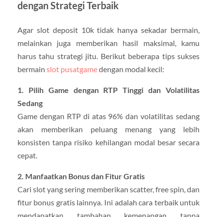
dengan Strategi Terbaik
Agar slot deposit 10k tidak hanya sekadar bermain,
melainkan juga memberikan hasil maksimal, kamu
harus tahu strategi jitu. Berikut beberapa tips sukses
bermain
slot pusatgame
dengan modal kecil:
1. Pilih Game dengan RTP Tinggi dan Volatilitas
Sedang
Game dengan RTP di atas 96% dan volatilitas sedang
akan memberikan peluang menang yang lebih
konsisten tanpa risiko kehilangan modal besar secara
cepat.
2. Manfaatkan Bonus dan Fitur Gratis
Cari slot yang sering memberikan scatter, free spin, dan
fitur bonus gratis lainnya. Ini adalah cara terbaik untuk
mendapatkan tambahan kemenangan tanpa