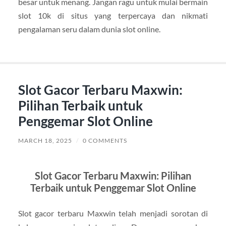
besar untuk menang. Jangan ragu untuk mulai bermain
slot 10k di situs yang terpercaya dan nikmati
pengalaman seru dalam dunia slot online.
Slot Gacor Terbaru Maxwin:
Pilihan Terbaik untuk
Penggemar Slot Online
MARCH 18, 2025
/
0 COMMENTS
Slot Gacor Terbaru Maxwin: Pilihan
Terbaik untuk Penggemar Slot Online
Slot gacor terbaru Maxwin telah menjadi sorotan di