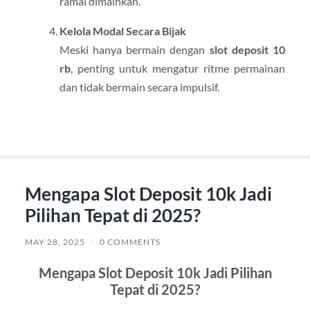
ramai dimainkan.
Kelola Modal Secara Bijak
Meski hanya bermain dengan
slot deposit 10
rb
, penting untuk mengatur ritme permainan
dan tidak bermain secara impulsif.
Mengapa Slot Deposit 10k Jadi
Pilihan Tepat di 2025?
MAY 28, 2025
/
0 COMMENTS
Mengapa Slot Deposit 10k Jadi Pilihan
Tepat di 2025?