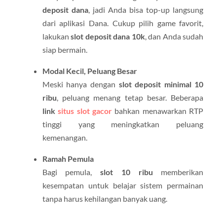
deposit dana
, jadi Anda bisa top-up langsung
dari aplikasi Dana. Cukup pilih game favorit,
lakukan
slot deposit dana 10k
, dan Anda sudah
siap bermain.
Modal Kecil, Peluang Besar
Meski hanya dengan
slot deposit minimal 10
ribu
, peluang menang tetap besar. Beberapa
link
situs slot gacor
bahkan menawarkan RTP
tinggi yang meningkatkan peluang
kemenangan.
Ramah Pemula
Bagi pemula,
slot 10 ribu
memberikan
kesempatan untuk belajar sistem permainan
tanpa harus kehilangan banyak uang.