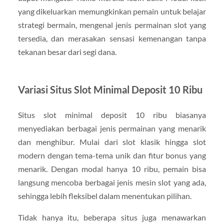
yang dikeluarkan memungkinkan pemain untuk belajar
strategi bermain, mengenal jenis permainan slot yang
tersedia, dan merasakan sensasi kemenangan tanpa
tekanan besar dari segi dana.
Variasi Situs Slot Minimal Deposit 10 Ribu
Situs slot minimal deposit 10 ribu biasanya
menyediakan berbagai jenis permainan yang menarik
dan menghibur. Mulai dari slot klasik hingga slot
modern dengan tema-tema unik dan fitur bonus yang
menarik. Dengan modal hanya 10 ribu, pemain bisa
langsung mencoba berbagai jenis mesin slot yang ada,
sehingga lebih fleksibel dalam menentukan pilihan.
Tidak hanya itu, beberapa situs juga menawarkan