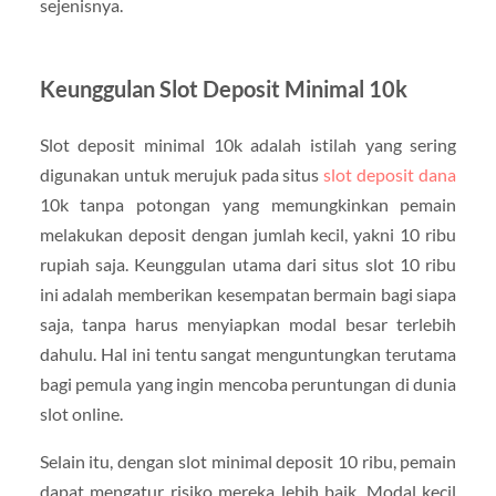
sejenisnya.
Keunggulan Slot Deposit Minimal 10k
Slot deposit minimal 10k adalah istilah yang sering
digunakan untuk merujuk pada situs
slot deposit dana
10k tanpa potongan
yang memungkinkan pemain
melakukan deposit dengan jumlah kecil, yakni 10 ribu
rupiah saja. Keunggulan utama dari situs slot 10 ribu
ini adalah memberikan kesempatan bermain bagi siapa
saja, tanpa harus menyiapkan modal besar terlebih
dahulu. Hal ini tentu sangat menguntungkan terutama
bagi pemula yang ingin mencoba peruntungan di dunia
slot online.
Selain itu, dengan slot minimal deposit 10 ribu, pemain
dapat mengatur risiko mereka lebih baik. Modal kecil