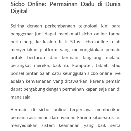
Sicbo Online: Permainan Dadu di Dunia
Digital
Seiring dengan perkembangan teknologi, kini para
penggemar judi dapat menikmati sicbo online tanpa
perlu pergi ke kasino fisik. Situs sicbo online telah
menyediakan platform yang memungkinkan pemain
untuk bertaruh dan bermain langsung melalui
perangkat mereka, baik itu komputer, tablet, atau
ponsel pintar. Salah satu keunggulan sicbo online live
adalah kenyamanan yang ditawarkan, karena pemain
dapat bergabung dengan permainan kapan saja dan di
mana saja.
Bermain di sicbo online terpercaya memberikan
pemain rasa aman dan nyaman karena situs-situs ini
menyediakan sistem keamanan yang baik serta