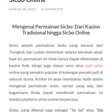
MARCH 18, 2025
/
0 COMMENTS
Mengenal Permainan Sicbo: Dari Kasino
Tradisional hingga Sicbo Online
Sicbo adalah permainan dadu yang berasal dari
Tiongkok dan sudah dimainkan selama berabad-abad.
Saat ini, permainan ini tidak hanya dapat ditemukan di
kasino fisik, tetapi juga dalam versi situs
judi sicbo
online yang semakin populer di kalangan pemain judi di
seluruh dunia. Artikel ini akan membahas lebih dalam
mengenai permainan sicbo, variasi yang ada, dan
bagaimana Anda dapat menikmati permainan ini
melalui platform sicbo online terpercaya.
Sicbo, yang dikenal juga sebagai “Tai Sai” atau “Big