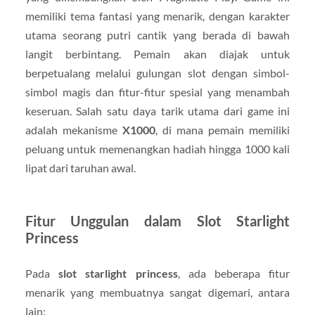
memiliki tema fantasi yang menarik, dengan karakter
utama seorang putri cantik yang berada di bawah
langit berbintang. Pemain akan diajak untuk
berpetualang melalui gulungan slot dengan simbol-
simbol magis dan fitur-fitur spesial yang menambah
keseruan. Salah satu daya tarik utama dari game ini
adalah mekanisme
X1000
, di mana pemain memiliki
peluang untuk memenangkan hadiah hingga 1000 kali
lipat dari taruhan awal.
Fitur Unggulan dalam Slot Starlight
Princess
Pada
slot starlight princess
, ada beberapa fitur
menarik yang membuatnya sangat digemari, antara
lain: