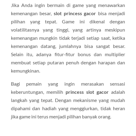
Jika Anda ingin bermain di game yang menawarkan
kemenangan besar,
slot princess gacor
bisa menjadi
pilihan yang tepat. Game ini dikenal dengan
volatilitasnya yang tinggi, yang artinya meskipun
kemenangan mungkin tidak terjadi setiap saat, ketika
kemenangan datang, jumlahnya bisa sangat besar.
Selain itu, adanya fitur-fitur bonus dan multiplier
membuat setiap putaran penuh dengan harapan dan
kemungkinan.
Bagi pemain yang ingin merasakan sensasi
keberuntungan, memilih
princess slot gacor
adalah
langkah yang tepat. Dengan mekanisme yang mudah
dipahami dan hadiah yang menggiurkan, tidak heran
jika game ini terus menjadi pilihan banyak orang.