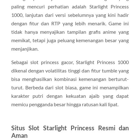
paling mencuri perhatian adalah Starlight Princess
1000, lanjutan dari versi sebelumnya yang kini hadir
dengan fitur dan RTP yang lebih menarik. Game ini
tidak hanya menyajikan tampilan grafis anime yang
memikat, tetapi juga peluang kemenangan besar yang
menjanjikan.
Sebagai slot princess gacor, Starlight Princess 1000
dikenal dengan volatilitas tinggi dan fitur tumble yang
bisa menghasilkan kombinasi kemenangan berturut-
turut. Berbeda dari slot biasa, game ini menampilkan
karakter putri dengan kekuatan ajaib yang dapat
memicu pengganda besar hingga ratusan kali lipat.
Situs Slot Starlight Princess Resmi dan
Aman