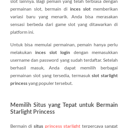
slot lainnya. Bagi pemain yang telah terbiasa dengan
permainan slot, bermain di
inces slot
memberikan
variasi baru yang menarik. Anda bisa merasakan
sensasi berbeda dari game slot yang ditawarkan di
platform ini.
Untuk bisa memulai permainan, pemain hanya perlu
melakukan
inces slot login
dengan memasukkan
username dan password yang sudah terdaftar. Setelah
berhasil masuk, Anda dapat memilih berbagai
permainan slot yang tersedia, termasuk
slot starlight
princess
yang populer tersebut.
Memilih Situs yang Tepat untuk Bermain
Starlight Princess
Bermain di
situs
princess starlight
terpercaya sangat