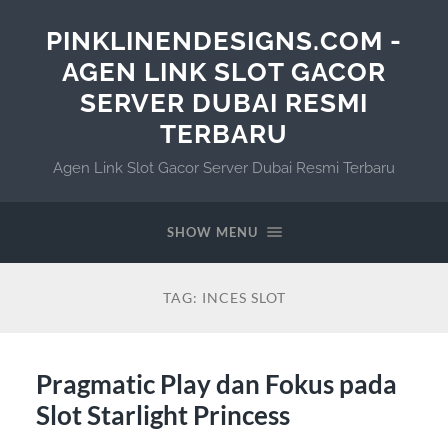
PINKLINENDESIGNS.COM -
AGEN LINK SLOT GACOR
SERVER DUBAI RESMI
TERBARU
Agen Link Slot Gacor Server Dubai Resmi Terbaru
SHOW MENU
TAG:
INCES SLOT
Pragmatic Play dan Fokus pada
Slot Starlight Princess