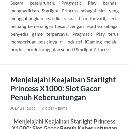
Secara keseluruhan, Pragmatic Play berhasil
menghadirkan Starlight Princess sebagai slot yang
menggabungkan estetika visual, fitur inovatif, serta
peluang kemenangan besar. Dengan reputasi sebagai
penyedia game terpercaya, Pragmatic Play terus
memperkuat posisinya di industri iGaming melalui
produk-produk unggulan seperti Starlight Princess.
Menjelajahi Keajaiban Starlight
Princess X1000: Slot Gacor
Penuh Keberuntungan
JULY 28, 2025
/
0 COMMENTS
Menjelajahi Keajaiban Starlight Princess
X1000: Slot Gacor Penuh Keberuntungan