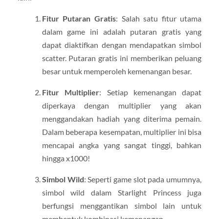
Fitur Putaran Gratis
: Salah satu fitur utama
dalam game ini adalah putaran gratis yang
dapat diaktifkan dengan mendapatkan simbol
scatter. Putaran gratis ini memberikan peluang
besar untuk memperoleh kemenangan besar.
Fitur Multiplier
: Setiap kemenangan dapat
diperkaya dengan multiplier yang akan
menggandakan hadiah yang diterima pemain.
Dalam beberapa kesempatan, multiplier ini bisa
mencapai angka yang sangat tinggi, bahkan
hingga x1000!
Simbol Wild
: Seperti game slot pada umumnya,
simbol wild dalam Starlight Princess juga
berfungsi menggantikan simbol lain untuk
membentuk kombinasi kemenangan.