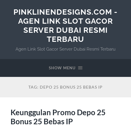
PINKLINENDESIGNS.COM -
AGEN LINK SLOT GACOR
SERVER DUBAI RESMI
TERBARU
Agen Link Slot Gacor Server Dubai Resmi Terbaru
SHOW MENU
TAG:
DEPO 25 BONUS 25 BEBAS IP
Keunggulan Promo Depo 25
Bonus 25 Bebas IP