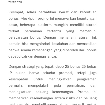
tertentu.
Keempat, selalu perhatikan syarat dan ketentuan
bonus. Meskipun promo ini menawarkan keuntungan
besar, beberapa platform mungkin memiliki aturan
terkait permainan tertentu yang memenuhi
persyaratan bonus. Dengan memahami aturan ini,
pemain bisa menghindari kesalahan dan memastikan
bahwa semua kemenangan yang diperoleh dari bonus
dapat dicairkan dengan lancar.
Dengan strategi yang tepat, depo 25 bonus 25 bebas
IP bukan hanya sekadar promosi, tetapi juga
kesempatan untuk meningkatkan pengalaman
bermain, mempelajari pola permainan, dan
meningkatkan peluang kemenangan. Promo ini
memberikan keseimbangan antara risiko dan peluang
bagi pemain, menjadikannya pilihan menarik untuk