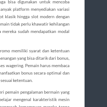
uga bisa digunakan untuk mencoba
Banyak platform menyediakan variasi
lot klasik hingga slot modern dengan
pemain tidak perlu khawatir kehilangan
na mereka sudah mendapatkan modal
romo memiliki syarat dan ketentuan
nangan yang bisa ditarik dari bonus,
oses wagering. Pemain harus membaca
anfaatkan bonus secara optimal dan
sesuai ketentuan.
beri pemain pengalaman bermain yang
lajar mengenal karakteristik mesin
an mengasah kemampuan mereka tanpa