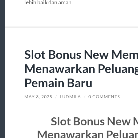
lebih baik dan aman.
Slot Bonus New Mem
Menawarkan Peluang
Pemain Baru
MAY 3, 2025
/
LUDMILA
/
0 COMMENTS
Slot Bonus New 
Menawarkan Peluan