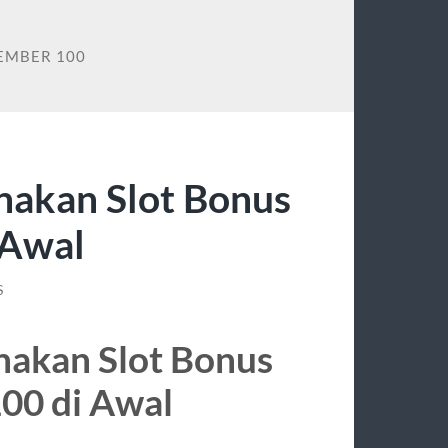
EMBER 100
akan Slot Bonus
 Awal
S
akan Slot Bonus
0 di Awal