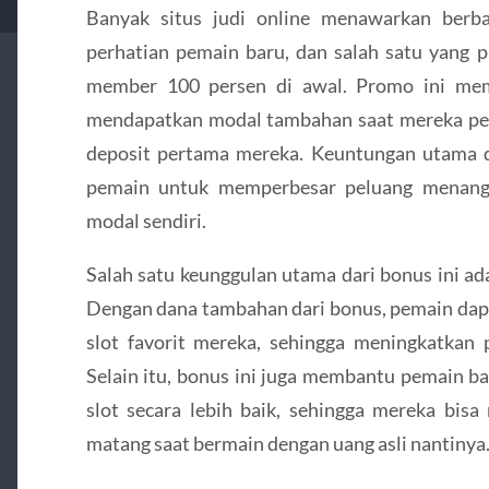
Banyak situs judi online menawarkan berb
perhatian pemain baru, dan salah satu yang p
member 100 persen di awal. Promo ini me
mendapatkan modal tambahan saat mereka pe
deposit pertama mereka. Keuntungan utama 
pemain untuk memperbesar peluang menang
modal sendiri.
Salah satu keunggulan utama dari bonus ini a
Dengan dana tambahan dari bonus, pemain dapat
slot favorit mereka, sehingga meningkatkan 
Selain itu, bonus ini juga membantu pemain
slot secara lebih baik, sehingga mereka bis
matang saat bermain dengan uang asli nantinya