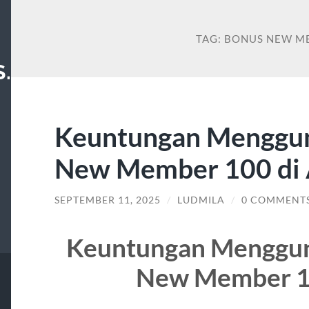
TAG:
BONUS NEW M
S.COM
Keuntungan Menggun
New Member 100 di
SEPTEMBER 11, 2025
/
LUDMILA
/
0 COMMENT
Keuntungan Menggun
New Member 10