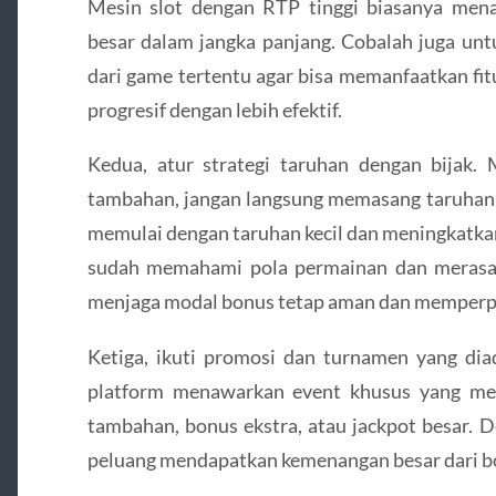
Mesin slot dengan RTP tinggi biasanya men
besar dalam jangka panjang. Cobalah juga unt
dari game tertentu agar bisa memanfaatkan fitu
progresif dengan lebih efektif.
Kedua, atur strategi taruhan dengan bijak
tambahan, jangan langsung memasang taruhan b
memulai dengan taruhan kecil dan meningkatkan
sudah memahami pola permainan dan merasa
menjaga modal bonus tetap aman dan memperp
Ketiga, ikuti promosi dan turnamen yang diad
platform menawarkan event khusus yang me
tambahan, bonus ekstra, atau jackpot besar. D
peluang mendapatkan kemenangan besar dari b