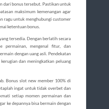
n dari bonus tersebut. Pastikan untuk
batasan maksimum kemenangan agar
gan ragu untuk menghubungi customer
enai ketentuan bonus.
yang tersedia. Dengan berlatih secara
 permainan, mengenal fitur, dan
ermain dengan uang asli. Pendekatan
 kerugian dan meningkatkan peluang
wab. Bonus slot new member 100% di
taplah ingat untuk tidak overbet dan
ikmati setiap momen permainan dan
agar ke depannya bisa bermain dengan