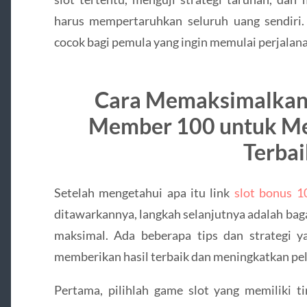
harus mempertaruhkan seluruh uang sendiri.
cocok bagi pemula yang ingin memulai perjalanan
Cara Memaksimalkan
Member 100 untuk Me
Terbai
Setelah mengetahui apa itu link
slot bonus 1
ditawarkannya, langkah selanjutnya adalah ba
maksimal. Ada beberapa tips dan strategi ya
memberikan hasil terbaik dan meningkatkan p
Pertama, pilihlah game slot yang memiliki ti