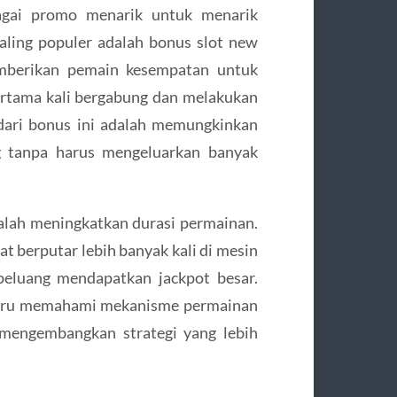
agai promo menarik untuk menarik
aling populer adalah bonus slot new
mberikan pemain kesempatan untuk
rtama kali bergabung dan melakukan
dari bonus ini adalah memungkinkan
 tanpa harus mengeluarkan banyak
dalah meningkatkan durasi permainan.
 berputar lebih banyak kali di mesin
peluang mendapatkan jackpot besar.
 baru memahami mekanisme permainan
a mengembangkan strategi yang lebih
.