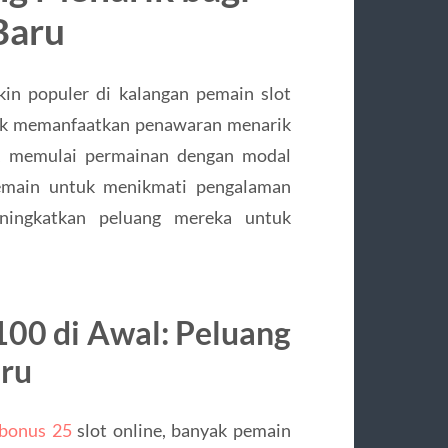
Baru
in populer di kalangan pemain slot
tuk memanfaatkan penawaran menarik
k memulai permainan dengan modal
emain untuk menikmati pengalaman
ningkatkan peluang mereka untuk
00 di Awal: Peluang
ru
bonus 25
slot online, banyak pemain