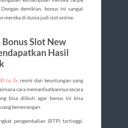
 Dengan demikian, bonus ini sangat
 mereka di dunia judi slot online.
 Bonus Slot New
ndapatkan Hasil
k
00 to 3x
resmi dan keuntungan yang
gaimana cara memanfaatkannya secara
ng bisa diikuti agar bonus ini bisa
eluang kemenangan.
ngkat pengembalian (RTP) tertinggi.