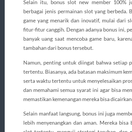
Selain itu, bonus slot new member 100% j
berbagai jenis permainan slot yang berbeda. 
game yang menarik dan inovatif, mulai dari s
fitur-fitur canggih. Dengan adanya bonus ini, 
banyak uang saat mencoba game baru, kare
tambahan dari bonus tersebut.
Namun, penting untuk diingat bahwa setiap p
tertentu. Biasanya, ada batasan maksimum keme
serta waktu tertentu untuk menyelesaikan pr
dan memahami semua syarat ini agar bisa mem
memastikan kemenangan mereka bisa dicairkan 
Selain manfaat langsung, bonus ini juga mem
lebih menyenangkan dan aman. Mereka bisa be
slot tertentu, menguji strategi taruhan, d