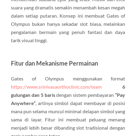
suara yang dramatis semakin menambah kesan megah
dalam setiap putaran. Konsep ini membuat Gates of
Olympus bukan hanya sekadar slot biasa, melainkan
pengalaman bermain yang penuh fantasi dan daya
tarik visual tinggi.
Fitur dan Mekanisme Permainan
Gates of Olympus menggunakan format
https://www.srinivasaorthoclinic.com/team
6
gulungan dan 5 baris
dengan sistem pembayaran
“Pay
Anywhere”
, artinya simbol dapat membayar di posisi
mana pun selama muncul minimal delapan simbol yang
sama di layar. Fitur ini membuat peluang menang
menjadi lebih besar dibanding slot tradisional dengan
garis pembayaran tetap.