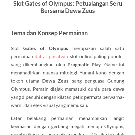
Slot Gates of Olympus: Petualangan Seru
Bersama Dewa Zeus
Tema dan Konsep Permainan
Slot
Gates of Olympus
merupakan salah satu
permainan
daftar pusatwin
slot online paling populer
yang dikembangkan oleh
Pragmatic Play
. Game ini
menghadirkan nuansa mitologi Yunani kuno dengan
tokoh utama
Dewa Zeus
, sang penguasa Gunung
Olympus. Pemain diajak memasuki dunia para dewa
yang dipenuhi dengan kilatan petir, permata berwarna-
warni, dan efek visual yang memukau.
Latar belakang permainan menampilkan langit
keemasan dengan gerbang megah menuju Olympus,
memberikan suasana epik yang khas. Musik dan efek