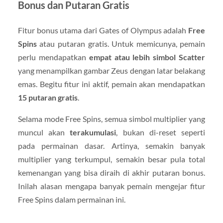
Bonus dan Putaran Gratis
Fitur bonus utama dari Gates of Olympus adalah
Free
Spins
atau putaran gratis. Untuk memicunya, pemain
perlu mendapatkan
empat atau lebih simbol Scatter
yang menampilkan gambar Zeus dengan latar belakang
emas. Begitu fitur ini aktif, pemain akan mendapatkan
15 putaran gratis
.
Selama mode Free Spins, semua simbol multiplier yang
muncul akan
terakumulasi
, bukan di-reset seperti
pada permainan dasar. Artinya, semakin banyak
multiplier yang terkumpul, semakin besar pula total
kemenangan yang bisa diraih di akhir putaran bonus.
Inilah alasan mengapa banyak pemain mengejar fitur
Free Spins dalam permainan ini.