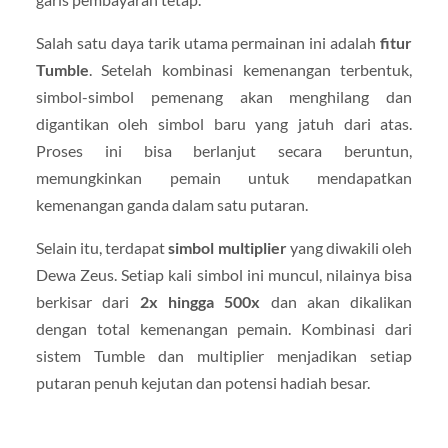
Salah satu daya tarik utama permainan ini adalah
fitur
Tumble
. Setelah kombinasi kemenangan terbentuk,
simbol-simbol pemenang akan menghilang dan
digantikan oleh simbol baru yang jatuh dari atas.
Proses ini bisa berlanjut secara beruntun,
memungkinkan pemain untuk mendapatkan
kemenangan ganda dalam satu putaran.
Selain itu, terdapat
simbol multiplier
yang diwakili oleh
Dewa Zeus. Setiap kali simbol ini muncul, nilainya bisa
berkisar dari
2x hingga 500x
dan akan dikalikan
dengan total kemenangan pemain. Kombinasi dari
sistem Tumble dan multiplier menjadikan setiap
putaran penuh kejutan dan potensi hadiah besar.