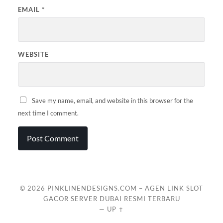
EMAIL
*
WEBSITE
Save my name, email, and website in this browser for the
next time I comment.
© 2026
PINKLINENDESIGNS.COM – AGEN LINK SLOT
GACOR SERVER DUBAI RESMI TERBARU
—
UP ↑