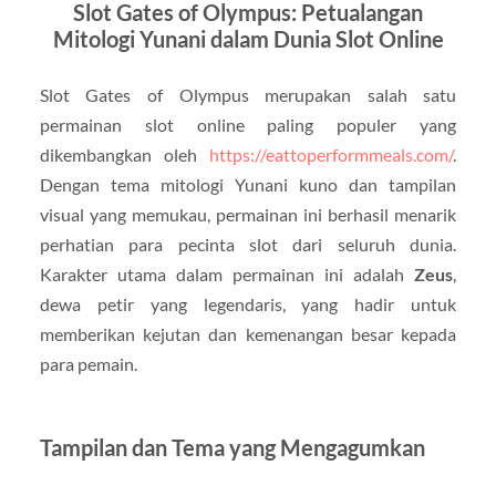
Slot Gates of Olympus: Petualangan
Mitologi Yunani dalam Dunia Slot Online
Slot Gates of Olympus merupakan salah satu
permainan slot online paling populer yang
dikembangkan oleh
https://eattoperformmeals.com/
.
Dengan tema mitologi Yunani kuno dan tampilan
visual yang memukau, permainan ini berhasil menarik
perhatian para pecinta slot dari seluruh dunia.
Karakter utama dalam permainan ini adalah
Zeus
,
dewa petir yang legendaris, yang hadir untuk
memberikan kejutan dan kemenangan besar kepada
para pemain.
Tampilan dan Tema yang Mengagumkan