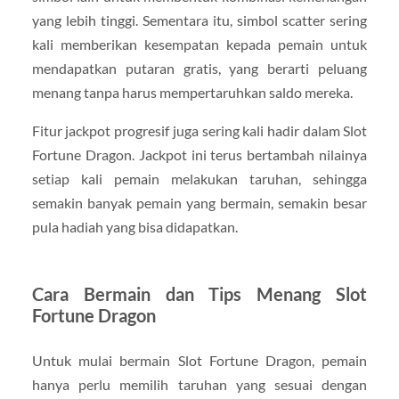
yang lebih tinggi. Sementara itu, simbol scatter sering
kali memberikan kesempatan kepada pemain untuk
mendapatkan putaran gratis, yang berarti peluang
menang tanpa harus mempertaruhkan saldo mereka.
Fitur jackpot progresif juga sering kali hadir dalam Slot
Fortune Dragon. Jackpot ini terus bertambah nilainya
setiap kali pemain melakukan taruhan, sehingga
semakin banyak pemain yang bermain, semakin besar
pula hadiah yang bisa didapatkan.
Cara Bermain dan Tips Menang Slot
Fortune Dragon
Untuk mulai bermain Slot Fortune Dragon, pemain
hanya perlu memilih taruhan yang sesuai dengan