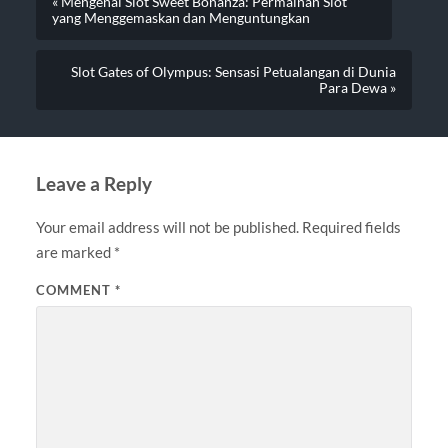
« Mengenal Slot Sweet Bonanza: Permainan Slot
yang Menggemaskan dan Menguntungkan
Slot Gates of Olympus: Sensasi Petualangan di Dunia
Para Dewa »
Leave a Reply
Your email address will not be published.
Required fields
are marked
*
COMMENT
*