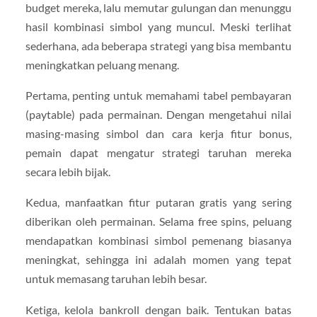
budget mereka, lalu memutar gulungan dan menunggu
hasil kombinasi simbol yang muncul. Meski terlihat
sederhana, ada beberapa strategi yang bisa membantu
meningkatkan peluang menang.
Pertama, penting untuk memahami tabel pembayaran
(paytable) pada permainan. Dengan mengetahui nilai
masing-masing simbol dan cara kerja fitur bonus,
pemain dapat mengatur strategi taruhan mereka
secara lebih bijak.
Kedua, manfaatkan fitur putaran gratis yang sering
diberikan oleh permainan. Selama free spins, peluang
mendapatkan kombinasi simbol pemenang biasanya
meningkat, sehingga ini adalah momen yang tepat
untuk memasang taruhan lebih besar.
Ketiga, kelola bankroll dengan baik. Tentukan batas