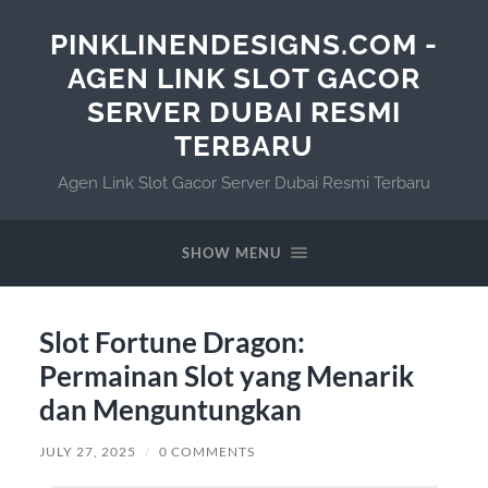
PINKLINENDESIGNS.COM -
AGEN LINK SLOT GACOR
SERVER DUBAI RESMI
TERBARU
Agen Link Slot Gacor Server Dubai Resmi Terbaru
SHOW MENU
Slot Fortune Dragon:
Permainan Slot yang Menarik
dan Menguntungkan
JULY 27, 2025
/
0 COMMENTS