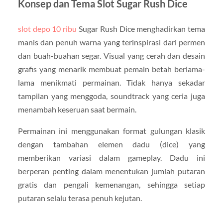
Konsep dan Tema Slot Sugar Rush Dice
slot depo 10 ribu
Sugar Rush Dice menghadirkan tema
manis dan penuh warna yang terinspirasi dari permen
dan buah-buahan segar. Visual yang cerah dan desain
grafis yang menarik membuat pemain betah berlama-
lama menikmati permainan. Tidak hanya sekadar
tampilan yang menggoda, soundtrack yang ceria juga
menambah keseruan saat bermain.
Permainan ini menggunakan format gulungan klasik
dengan tambahan elemen dadu (dice) yang
memberikan variasi dalam gameplay. Dadu ini
berperan penting dalam menentukan jumlah putaran
gratis dan pengali kemenangan, sehingga setiap
putaran selalu terasa penuh kejutan.