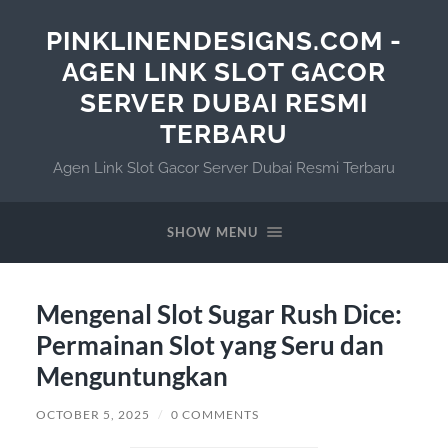
PINKLINENDESIGNS.COM -
AGEN LINK SLOT GACOR
SERVER DUBAI RESMI
TERBARU
Agen Link Slot Gacor Server Dubai Resmi Terbaru
SHOW MENU
Mengenal Slot Sugar Rush Dice:
Permainan Slot yang Seru dan
Menguntungkan
OCTOBER 5, 2025
/
0 COMMENTS