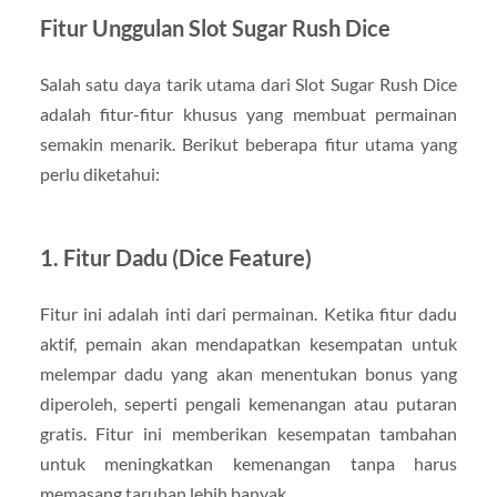
Fitur Unggulan Slot Sugar Rush Dice
Salah satu daya tarik utama dari Slot Sugar Rush Dice
adalah fitur-fitur khusus yang membuat permainan
semakin menarik. Berikut beberapa fitur utama yang
perlu diketahui:
1. Fitur Dadu (Dice Feature)
Fitur ini adalah inti dari permainan. Ketika fitur dadu
aktif, pemain akan mendapatkan kesempatan untuk
melempar dadu yang akan menentukan bonus yang
diperoleh, seperti pengali kemenangan atau putaran
gratis. Fitur ini memberikan kesempatan tambahan
untuk meningkatkan kemenangan tanpa harus
memasang taruhan lebih banyak.