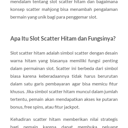
mendalam tentang slot scatter hitam dan bagaimana
konsep scatter mahjong bisa menambah pengalaman
bermain yang unik bagi para penggemar slot.
Apa Itu Slot Scatter Hitam dan Fungsinya?
Slot scatter hitam adalah simbol scatter dengan desain
warna hitam yang biasanya memiliki fungsi penting
dalam permainan slot. Scatter ini berbeda dari simbol
biasa karena keberadaannya tidak harus berurutan
dalam satu garis pembayaran agar bisa memicu fitur
khusus. Jika simbol scatter hitam muncul dalam jumlah
tertentu, pemain akan mendapatkan akses ke putaran
bonus, free spins, atau fitur jackpot.
Kehadiran scatter hitam memberikan nilai strategis
bagi pemain karena dapat membuka peluang