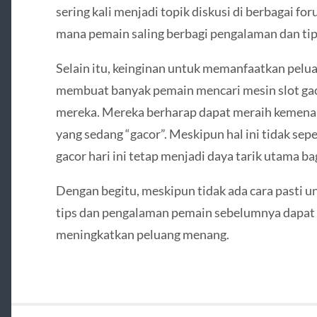
sering kali menjadi topik diskusi di berbagai for
mana pemain saling berbagi pengalaman dan tip
Selain itu, keinginan untuk memanfaatkan pelua
membuat banyak pemain mencari mesin slot gac
mereka. Mereka berharap dapat meraih kemena
yang sedang “gacor”. Meskipun hal ini tidak sep
gacor hari ini tetap menjadi daya tarik utama ba
Dengan begitu, meskipun tidak ada cara pasti 
tips dan pengalaman pemain sebelumnya dapa
meningkatkan peluang menang.