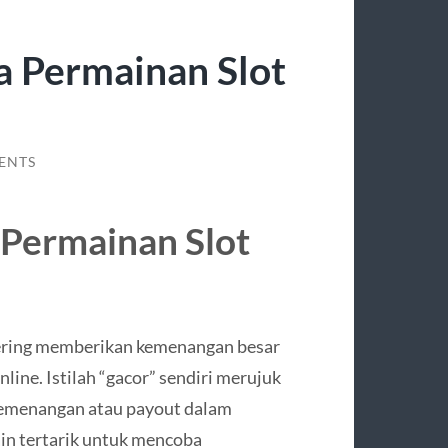
a Permainan Slot
ENTS
 Permainan Slot
ering memberikan kemenangan besar
line. Istilah “gacor” sendiri merujuk
 kemenangan atau payout dalam
in tertarik untuk mencoba