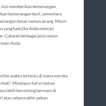
in slot memberikan kemenangan.
ikan kemenangan kecil, sementara
emenangan besar namun jarang. Mesin
an yang baik jika Anda mencari
r. Cobalah berbagai jenis mesin
rmain Anda.
iliki waktu tertentu di mana mereka
 hoki”. Meskipun hal ini belum
asa lebih beruntung bermain di
i atau selama akhir pekan.