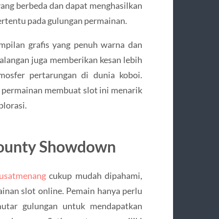
 yang berbeda dan dapat menghasilkan
rtentu pada gulungan permainan.
pilan grafis yang penuh warna dan
ualangan juga memberikan kesan lebih
osfer pertarungan di dunia koboi.
 permainan membuat slot ini menarik
lorasi.
Bounty Showdown
usatmenang
cukup mudah dipahami,
nan slot online. Pemain hanya perlu
utar gulungan untuk mendapatkan