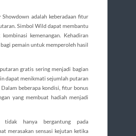
y Showdown adalah keberadaan fitur
putaran. Simbol Wild dapat membantu
 kombinasi kemenangan. Kehadiran
 bagi pemain untuk memperoleh hasil
u putaran gratis sering menjadi bagian
emain dapat menikmati sejumlah putaran
alam beberapa kondisi, fitur bonus
ngan yang membuat hadiah menjadi
an tidak hanya bergantung pada
at merasakan sensasi kejutan ketika