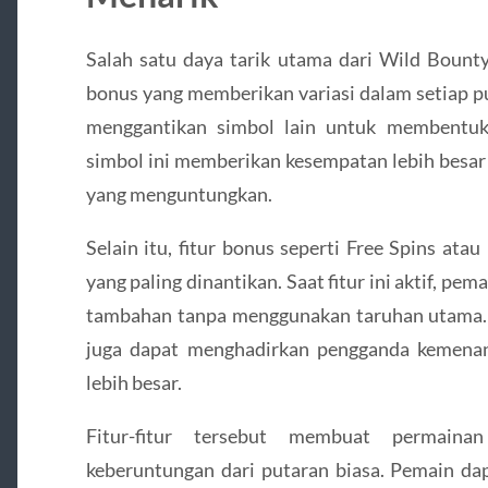
Salah satu daya tarik utama dari Wild Bount
bonus yang memberikan variasi dalam setiap 
menggantikan simbol lain untuk membentuk
simbol ini memberikan kesempatan lebih besar
yang menguntungkan.
Selain itu, fitur bonus seperti Free Spins ata
yang paling dinantikan. Saat fitur ini aktif, p
tambahan tanpa menggunakan taruhan utama. D
juga dapat menghadirkan pengganda kemena
lebih besar.
Fitur-fitur tersebut membuat permain
keberuntungan dari putaran biasa. Pemain dap