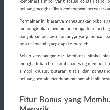
kombinasi simbol yang sesuai dengan tabel p
peluang menghasilkan kemenangan berdasarkan
Permainan ini biasanya menggunakan beberapa
memungkinkan pemain mendapatkan berbaga
banyak simbol bernilai tinggi yang muncul pa
potensi hadiah yang dapat diperoleh.
Selain kemenangan dari kombinasi simbol bia
menghadirkan fitur tambahan yang membuat per
simbol khusus, putaran gratis, dan pengga
peluang pemain mendapatkan hadiah lebih besa
Fitur Bonus yang Membu
Menarik