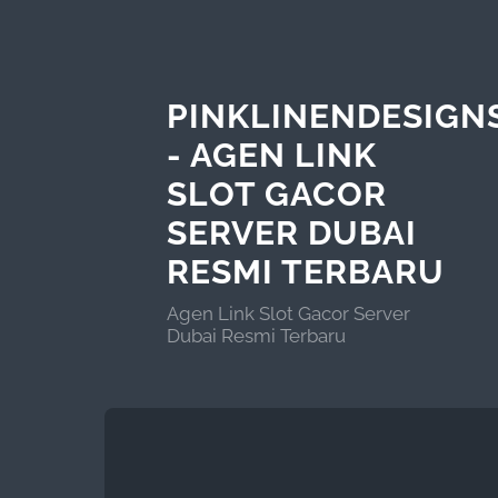
PINKLINENDESIGN
- AGEN LINK
SLOT GACOR
SERVER DUBAI
RESMI TERBARU
Agen Link Slot Gacor Server
Dubai Resmi Terbaru