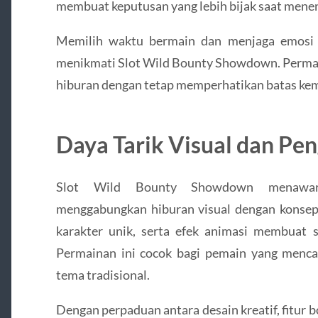
membuat keputusan yang lebih bijak saat mene
Memilih waktu bermain dan menjaga emosi 
menikmati Slot Wild Bounty Showdown. Permain
hiburan dengan tetap memperhatikan batas k
Daya Tarik Visual dan P
Slot Wild Bounty Showdown menawar
menggabungkan hiburan visual dengan konsep 
karakter unik, serta efek animasi membuat s
Permainan ini cocok bagi pemain yang mencar
tema tradisional.
Dengan perpaduan antara desain kreatif, fitur