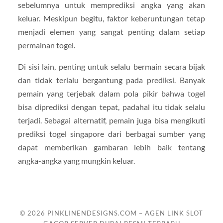
sebelumnya untuk memprediksi angka yang akan
keluar. Meskipun begitu, faktor keberuntungan tetap
menjadi elemen yang sangat penting dalam setiap
permainan togel.
Di sisi lain, penting untuk selalu bermain secara bijak
dan tidak terlalu bergantung pada prediksi. Banyak
pemain yang terjebak dalam pola pikir bahwa togel
bisa diprediksi dengan tepat, padahal itu tidak selalu
terjadi. Sebagai alternatif, pemain juga bisa mengikuti
prediksi togel singapore dari berbagai sumber yang
dapat memberikan gambaran lebih baik tentang
angka-angka yang mungkin keluar.
© 2026
PINKLINENDESIGNS.COM – AGEN LINK SLOT