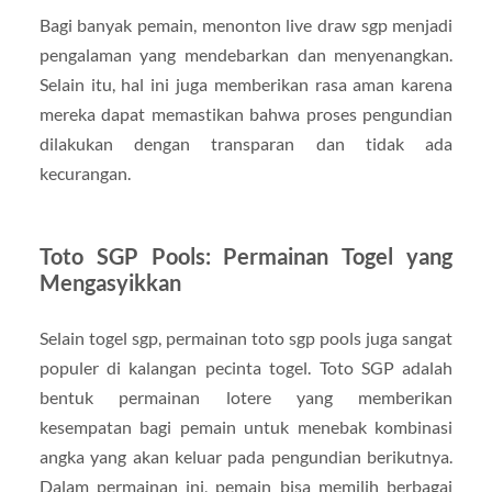
Bagi banyak pemain, menonton live draw sgp menjadi
pengalaman yang mendebarkan dan menyenangkan.
Selain itu, hal ini juga memberikan rasa aman karena
mereka dapat memastikan bahwa proses pengundian
dilakukan dengan transparan dan tidak ada
kecurangan.
Toto SGP Pools: Permainan Togel yang
Mengasyikkan
Selain togel sgp, permainan toto sgp pools juga sangat
populer di kalangan pecinta togel. Toto SGP adalah
bentuk permainan lotere yang memberikan
kesempatan bagi pemain untuk menebak kombinasi
angka yang akan keluar pada pengundian berikutnya.
Dalam permainan ini, pemain bisa memilih berbagai