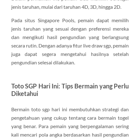
jenis taruhan, mulai dari taruhan 4D, 3D, hingga 2D.
Pada situs Singapore Pools, pemain dapat memilih
jenis taruhan yang sesuai dengan preferensi mereka
dan mengikuti hasil pengundian yang berlangsung
secara rutin. Dengan adanya fitur live draw sgp, pemain
juga dapat segera mengetahui hasilnya setelah
pengundian selesai dilakukan.
Toto SGP Hari Ini: Tips Bermain yang Perlu
Diketahui
Bermain toto sgp hari ini membutuhkan strategi dan
pengetahuan yang cukup tentang cara bermain togel
yang benar. Para pemain yang berpengalaman sering
kali mencari pola angka berdasarkan hasil pengundian