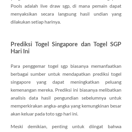
Pools adalah live draw sgp, di mana pemain dapat
menyaksikan secara langsung hasil undian yang
dilakukan setiap harinya.
Prediksi Togel Singapore dan Togel SGP
Hari Ini
Para penggemar togel sgp biasanya memanfaatkan
berbagai sumber untuk mendapatkan prediksi togel
singapore yang dapat meningkatkan peluang
kemenangan mereka. Prediksi ini biasanya melibatkan
analisis data hasil pengundian sebelumnya untuk
memperkirakan angka-angka yang kemungkinan besar
akan keluar pada toto sgp hari ini.
Meski demikian, penting untuk diingat bahwa