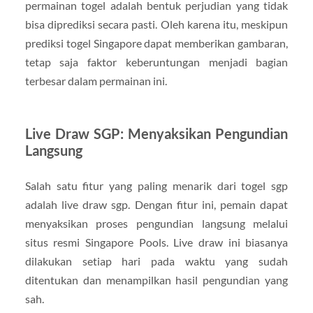
permainan togel adalah bentuk perjudian yang tidak
bisa diprediksi secara pasti. Oleh karena itu, meskipun
prediksi togel Singapore dapat memberikan gambaran,
tetap saja faktor keberuntungan menjadi bagian
terbesar dalam permainan ini.
Live Draw SGP: Menyaksikan Pengundian
Langsung
Salah satu fitur yang paling menarik dari togel sgp
adalah live draw sgp. Dengan fitur ini, pemain dapat
menyaksikan proses pengundian langsung melalui
situs resmi Singapore Pools. Live draw ini biasanya
dilakukan setiap hari pada waktu yang sudah
ditentukan dan menampilkan hasil pengundian yang
sah.