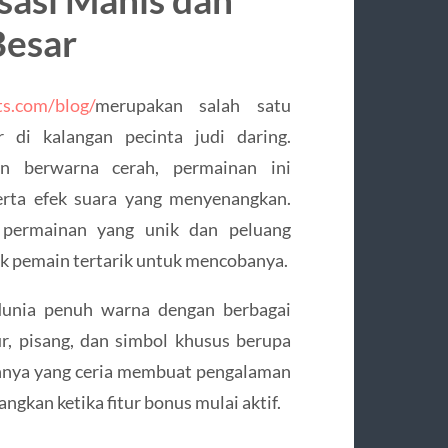
Besar
ts.com/blog/
​merupakan salah satu
 di kalangan pecinta judi daring.
 berwarna cerah, permainan ini
erta efek suara yang menyenangkan.
permainan yang unik dan peluang
k pemain tertarik untuk mencobanya.
dunia penuh warna dengan berbagai
r, pisang, dan simbol khusus berupa
nnya yang ceria membuat pengalaman
gkan ketika fitur bonus mulai aktif.