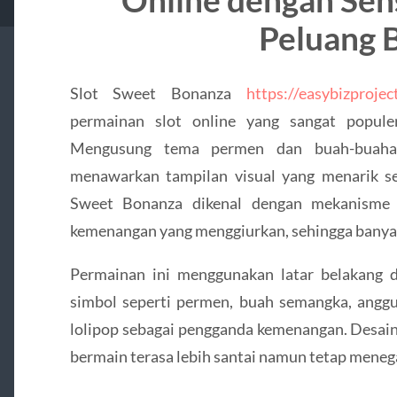
Peluang 
Slot Sweet Bonanza
https://easybizprojec
permainan slot online yang sangat populer
Mengusung tema permen dan buah-buahan
menawarkan tampilan visual yang menarik s
Sweet Bonanza dikenal dengan mekanisme 
kemenangan yang menggiurkan, sehingga banya
Permainan ini menggunakan latar belakang 
simbol seperti permen, buah semangka, anggu
lolipop sebagai pengganda kemenangan. Desai
bermain terasa lebih santai namun tetap menegan