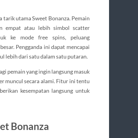
aya tarik utama Sweet Bonanza. Pemain
n empat atau lebih simbol scatter
uk ke mode free spins, peluang
besar. Pengganda ini dapat mencapai
l lebih dari satu dalam satu putaran.
 bagi pemain yang ingin langsung masuk
r muncul secara alami. Fitur ini tentu
mberikan kesempatan langsung untuk
eet Bonanza