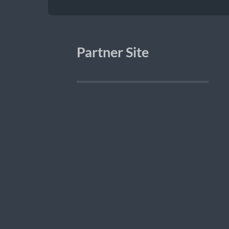
Partner Site