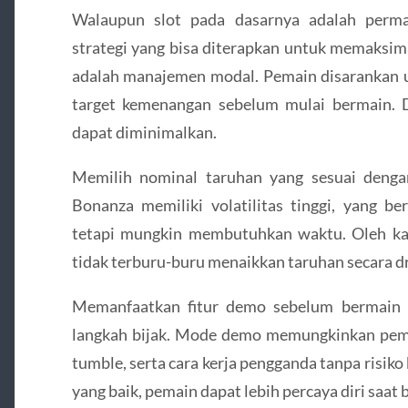
Walaupun slot pada dasarnya adalah perma
strategi yang bisa diterapkan untuk memaksima
adalah manajemen modal. Pemain disarankan 
target kemenangan sebelum mulai bermain. De
dapat diminimalkan.
Memilih nominal taruhan yang sesuai denga
Bonanza memiliki volatilitas tinggi, yang be
tetapi mungkin membutuhkan waktu. Oleh kar
tidak terburu-buru menaikkan taruhan secara dr
Memanfaatkan fitur demo sebelum bermain d
langkah bijak. Mode demo memungkinkan pem
tumble, serta cara kerja pengganda tanpa risi
yang baik, pemain dapat lebih percaya diri saat 