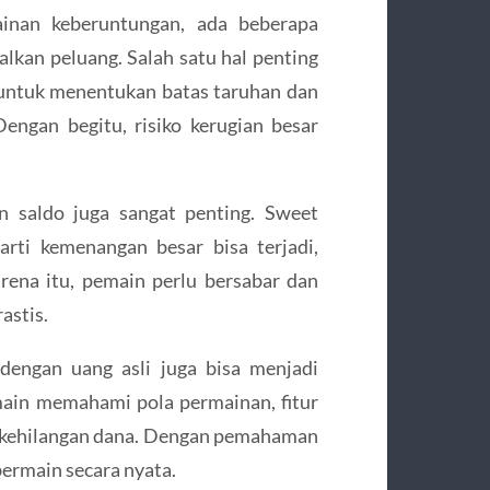
inan keberuntungan, ada beberapa
lkan peluang. Salah satu hal penting
untuk menentukan batas taruhan dan
ngan begitu, risiko kerugian besar
n saldo juga sangat penting. Sweet
rarti kemenangan besar bisa terjadi,
ena itu, pemain perlu bersabar dan
astis.
engan uang asli juga bisa menjadi
ain memahami pola permainan, fitur
ko kehilangan dana. Dengan pemahaman
bermain secara nyata.