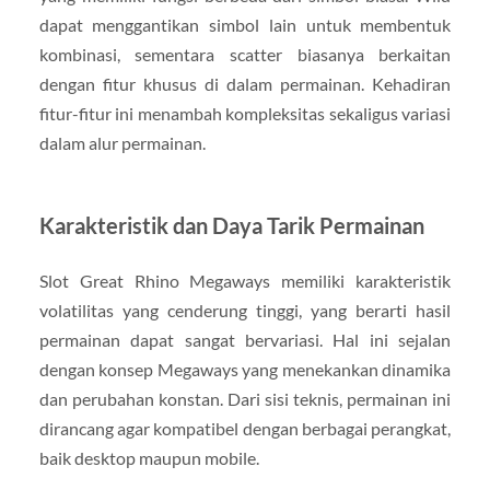
dapat menggantikan simbol lain untuk membentuk
kombinasi, sementara scatter biasanya berkaitan
dengan fitur khusus di dalam permainan. Kehadiran
fitur-fitur ini menambah kompleksitas sekaligus variasi
dalam alur permainan.
Karakteristik dan Daya Tarik Permainan
Slot Great Rhino Megaways memiliki karakteristik
volatilitas yang cenderung tinggi, yang berarti hasil
permainan dapat sangat bervariasi. Hal ini sejalan
dengan konsep Megaways yang menekankan dinamika
dan perubahan konstan. Dari sisi teknis, permainan ini
dirancang agar kompatibel dengan berbagai perangkat,
baik desktop maupun mobile.