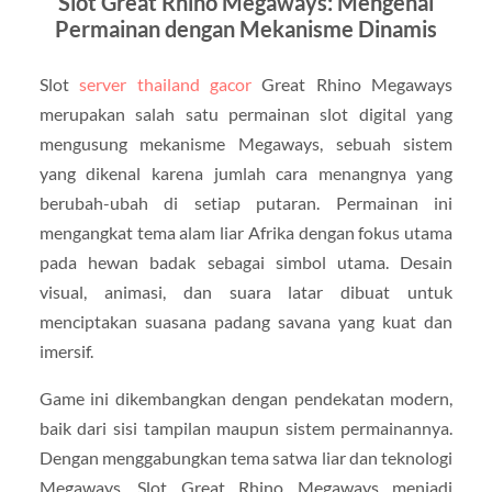
Slot Great Rhino Megaways: Mengenal
Permainan dengan Mekanisme Dinamis
Slot
server thailand gacor
Great Rhino Megaways
merupakan salah satu permainan slot digital yang
mengusung mekanisme Megaways, sebuah sistem
yang dikenal karena jumlah cara menangnya yang
berubah-ubah di setiap putaran. Permainan ini
mengangkat tema alam liar Afrika dengan fokus utama
pada hewan badak sebagai simbol utama. Desain
visual, animasi, dan suara latar dibuat untuk
menciptakan suasana padang savana yang kuat dan
imersif.
Game ini dikembangkan dengan pendekatan modern,
baik dari sisi tampilan maupun sistem permainannya.
Dengan menggabungkan tema satwa liar dan teknologi
Megaways, Slot Great Rhino Megaways menjadi