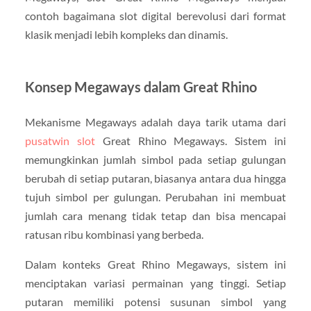
contoh bagaimana slot digital berevolusi dari format
klasik menjadi lebih kompleks dan dinamis.
Konsep Megaways dalam Great Rhino
Mekanisme Megaways adalah daya tarik utama dari
pusatwin slot
Great Rhino Megaways. Sistem ini
memungkinkan jumlah simbol pada setiap gulungan
berubah di setiap putaran, biasanya antara dua hingga
tujuh simbol per gulungan. Perubahan ini membuat
jumlah cara menang tidak tetap dan bisa mencapai
ratusan ribu kombinasi yang berbeda.
Dalam konteks Great Rhino Megaways, sistem ini
menciptakan variasi permainan yang tinggi. Setiap
putaran memiliki potensi susunan simbol yang